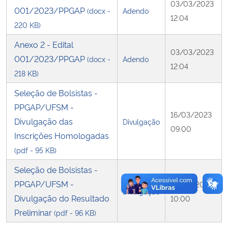
03/03/2023
001/2023/PPGAP
(docx -
Adendo
12:04
Secretaria-Geral
220 KB)
Anexo 2 - Edital
Secretaria de Governo
03/03/2023
001/2023/PPGAP
(docx -
Adendo
12:04
218 KB)
Gabinete de Segurança Institucional
Seleção de Bolsistas -
Advocacia-Geral da União
PPGAP/UFSM -
16/03/2023
Divulgação das
Divulgação
09:00
Banco Central do Brasil
Inscrições Homologadas
(pdf - 95 KB)
Planalto
Seleção de Bolsistas -
PPGAP/UFSM -
22/03/2023
Divulgação
Divulgação do Resultado
10:00
Preliminar
(pdf - 96 KB)