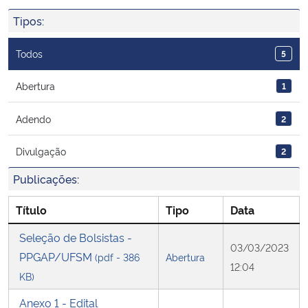
Ministério da Cidadania
Tipos:
Ministério da Saúde
Todos
5
Ministério de Minas e Energia
Abertura
1
Adendo
2
Ministério da Ciência, Tecnologia, Inovações e Comunicações
Divulgação
2
Ministério do Meio Ambiente
Publicações:
Ministério do Turismo
Título
Tipo
Data
Ministério do Desenvolvimento Regional
Seleção de Bolsistas -
03/03/2023
PPGAP/UFSM
(pdf - 386
Abertura
12:04
Controladoria-Geral da União
KB)
Anexo 1 - Edital
Ministério da Mulher, da Família e dos Direitos Humanos