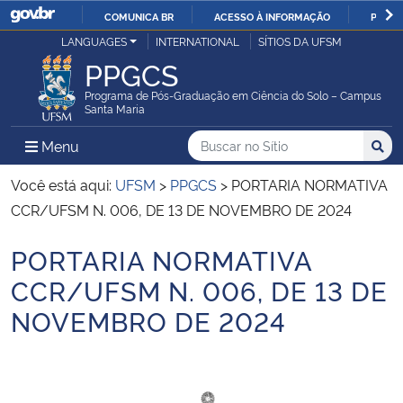
COMUNICA BR
ACESSO À INFORMAÇÃO
PARTI
Casa Civil
LANGUAGES
INTERNATIONAL
SÍTIOS DA UFSM
IR
PPGCS
PARA
Ministério da Justiça e Segurança Pública
O
Programa de Pós-Graduação em Ciência do Solo – Campus
Santa Maria
CONTEÚDO
Ministério da Defesa
Buscar no no Sítio
Busca
Busca:
Menu Principal do Sítio
Menu
Busc
Ministério das Relações Exteriores
Você está aqui:
UFSM
>
PPGCS
>
PORTARIA NORMATIVA
CCR/UFSM N. 006, DE 13 DE NOVEMBRO DE 2024
Ministério da Economia
PORTARIA NORMATIVA
Início do conteúdo
Ministério da Infraestrutura
CCR/UFSM N. 006, DE 13 DE
NOVEMBRO DE 2024
Ministério da Agricultura, Pecuária e Abastecimento
Ministério da Educação