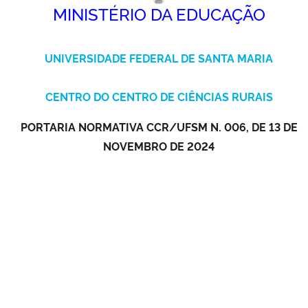
MINISTÉRIO DA EDUCAÇÃO
Ministério da Cidadania
Ministério da Saúde
UNIVERSIDADE FEDERAL DE SANTA MARIA
Ministério de Minas e Energia
CENTRO DO CENTRO DE CIÊNCIAS RURAIS
Ministério da Ciência, Tecnologia, Inovações e Comunicações
PORTARIA NORMATIVA CCR/UFSM N. 006, DE 13 DE
NOVEMBRO DE 2024
Ministério do Meio Ambiente
Ministério do Turismo
Ministério do Desenvolvimento Regional
Controladoria-Geral da União
Ministério da Mulher, da Família e dos Direitos Humanos