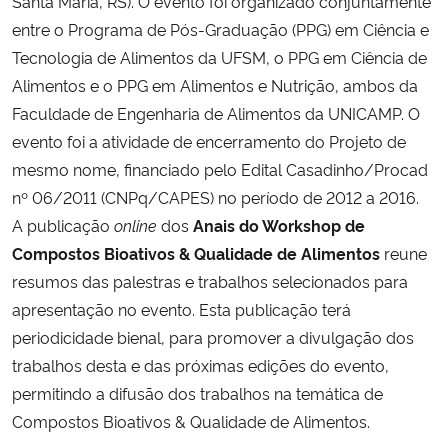
Santa Maria, RS). O evento foi organizado conjuntamente
Ministério da Cidadania
entre o Programa de Pós-Graduação (PPG) em Ciência e
Tecnologia de Alimentos da UFSM, o PPG em Ciência de
Ministério da Saúde
Alimentos e o PPG em Alimentos e Nutrição, ambos da
Faculdade de Engenharia de Alimentos da UNICAMP. O
Ministério de Minas e Energia
evento foi a atividade de encerramento do Projeto de
mesmo nome, financiado pelo Edital Casadinho/Procad
Ministério da Ciência, Tecnologia, Inovações e Comunicações
nº 06/2011 (CNPq/CAPES) no período de 2012 a 2016.
A publicação
online
dos
Anais do Workshop de
Ministério do Meio Ambiente
Compostos Bioativos & Qualidade de Alimentos
reune
resumos das palestras e trabalhos selecionados para
Ministério do Turismo
apresentação no evento. Esta publicação terá
periodicidade bienal, para promover a divulgação dos
Ministério do Desenvolvimento Regional
trabalhos desta e das próximas edições do evento,
Controladoria-Geral da União
permitindo a difusão dos trabalhos na temática de
Compostos Bioativos & Qualidade de Alimentos.
Ministério da Mulher, da Família e dos Direitos Humanos