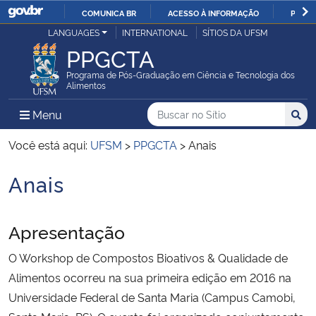
COMUNICA BR
ACESSO À INFORMAÇÃO
PARTI
Casa Civil
LANGUAGES
INTERNATIONAL
SÍTIOS DA UFSM
IR
PPGCTA
PARA
Ministério da Justiça e Segurança Pública
O
Programa de Pós-Graduação em Ciência e Tecnologia dos
Alimentos
CONTEÚDO
Ministério da Defesa
Buscar no no Sítio
Busca
Busca:
Menu Principal do Sítio
Menu
Busc
Ministério das Relações Exteriores
Você está aqui:
UFSM
>
PPGCTA
>
Anais
Anais
Ministério da Economia
Início do conteúdo
Ministério da Infraestrutura
Apresentação
Ministério da Agricultura, Pecuária e Abastecimento
O Workshop de Compostos Bioativos & Qualidade de
Alimentos ocorreu na sua primeira edição em 2016 na
Ministério da Educação
Universidade Federal de Santa Maria (Campus Camobi,