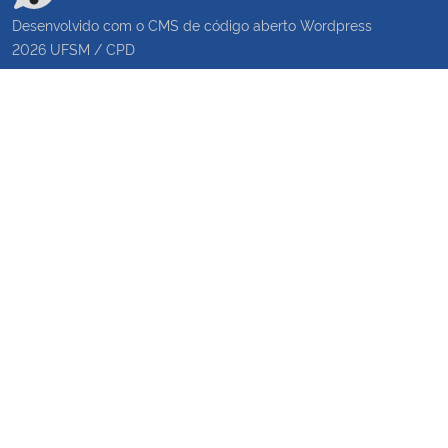
Desenvolvido com o CMS de código aberto
Wordpress
2026
UFSM
/
CPD