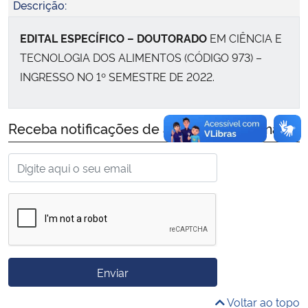
Descrição:
Secretaria-Geral
EDITAL ESPECÍFICO – DOUTORADO
EM CIÊNCIA E
TECNOLOGIA DOS ALIMENTOS (CÓDIGO 973) –
Secretaria de Governo
INGRESSO NO 1º SEMESTRE DE 2022.
Gabinete de Segurança Institucional
Receba notificações de alteração por email:
Advocacia-Geral da União
Banco Central do Brasil
Planalto
Enviar
Voltar ao topo