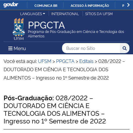
COMUNICA BR
ACESSO À INFORMAÇÃO
PARTI
Casa Civil
LANGUAGES
INTERNATIONAL
SÍTIOS DA UFSM
IR
PPGCTA
PARA
Ministério da Justiça e Segurança Pública
O
Programa de Pós-Graduação em Ciência e Tecnologia dos
Alimentos
CONTEÚDO
Ministério da Defesa
Buscar no no Sítio
Busca
Busca:
Menu Principal do Sítio
Menu
Busc
Ministério das Relações Exteriores
Você está aqui:
UFSM
>
PPGCTA
>
Editais
>
028/2022 –
DOUTORADO EM CIÊNCIA E TECNOLOGIA DOS
Ministério da Economia
ALIMENTOS – Ingresso no 1º Semestre de 2022
Ministério da Infraestrutura
Início do conteúdo
Pós-Graduação:
028/2022 –
DOUTORADO EM CIÊNCIA E
Ministério da Agricultura, Pecuária e Abastecimento
TECNOLOGIA DOS ALIMENTOS –
Ingresso no 1º Semestre de 2022
Ministério da Educação