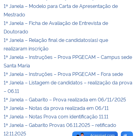
1ª Janela – Modelo para Carta de Apresentação de
Mestrado
Secretaria-Geral
1ª Janela – Ficha de Avaliação de Entrevista de
Secretaria de Governo
Doutorado
1ª Janela – Relação final de candidatos(as) que
Gabinete de Segurança Institucional
realizaram inscrição
1ª Janela – Instruções – Prova PPGECAM – Campus sede
Advocacia-Geral da União
Santa Maria
1ª Janela – Instruções – Prova PPGECAM – Fora sede
Banco Central do Brasil
1ª Janela – Listagem de candidatos – realização da prova
– 06.11
Planalto
1ª Janela – Gabarito – Prova realizada em 06/11/2025
1ª Janela – Notas da prova realizada em 06/11
1ª Janela – Notas Prova com identificação 11.11
1ª Janela – Gabarito Provas 06.11.2025 – retificado
12.11.2025