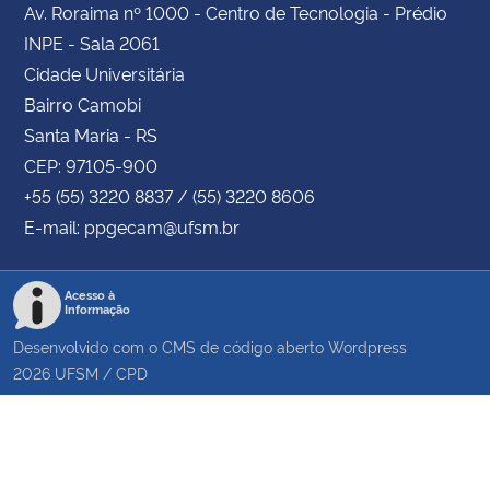
Av. Roraima nº 1000 - Centro de Tecnologia - Prédio
INPE - Sala 2061
Cidade Universitária
Bairro Camobi
Santa Maria - RS
CEP: 97105-900
+55 (55) 3220 8837 / (55) 3220 8606
E-mail: ppgecam@ufsm.br
Acesso à
Informação
Desenvolvido com o CMS de código aberto
Wordpress
2026
UFSM
/
CPD