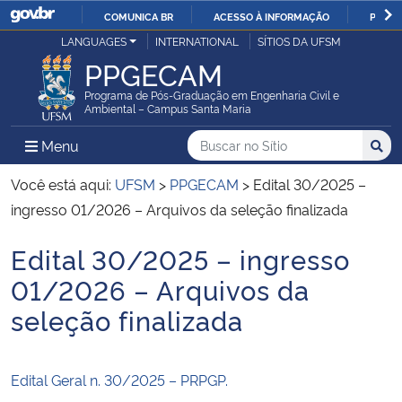
COMUNICA BR
ACESSO À INFORMAÇÃO
PARTI
Casa Civil
LANGUAGES
INTERNATIONAL
SÍTIOS DA UFSM
IR
PPGECAM
PARA
Ministério da Justiça e Segurança Pública
O
Programa de Pós-Graduação em Engenharia Civil e
Ambiental – Campus Santa Maria
CONTEÚDO
Ministério da Defesa
Buscar no no Sítio
Busca
Busca:
Menu Principal do Sítio
Menu
Busc
Ministério das Relações Exteriores
Você está aqui:
UFSM
>
PPGECAM
>
Edital 30/2025 –
ingresso 01/2026 – Arquivos da seleção finalizada
Ministério da Economia
Edital 30/2025 – ingresso
Início do conteúdo
Ministério da Infraestrutura
01/2026 – Arquivos da
seleção finalizada
Ministério da Agricultura, Pecuária e Abastecimento
Ministério da Educação
Edital Geral n. 30/2025 – PRPGP.