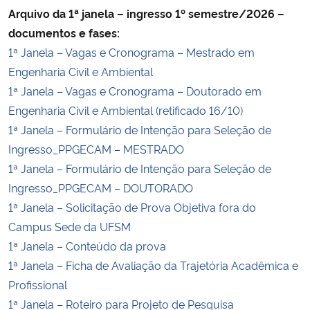
Arquivo da 1ª janela – ingresso 1º semestre/2026 –
Ministério da Cidadania
documentos e fases:
Ministério da Saúde
1ª Janela – Vagas e Cronograma – Mestrado em
Engenharia Civil e Ambiental
Ministério de Minas e Energia
1ª Janela – Vagas e Cronograma – Doutorado em
Engenharia Civil e Ambiental (retificado 16/10)
Ministério da Ciência, Tecnologia, Inovações e Comunicações
1ª Janela – Formulário de Intenção para Seleção de
Ingresso_PPGECAM – MESTRADO
Ministério do Meio Ambiente
1ª Janela – Formulário de Intenção para Seleção de
Ingresso_PPGECAM – DOUTORADO
Ministério do Turismo
1ª Janela – Solicitação de Prova Objetiva fora do
Campus Sede da UFSM
Ministério do Desenvolvimento Regional
1ª Janela – Conteúdo da prova
1ª Janela – Ficha de Avaliação da Trajetória Acadêmica e
Controladoria-Geral da União
Profissional
1ª Janela – Roteiro para Projeto de Pesquisa
Ministério da Mulher, da Família e dos Direitos Humanos