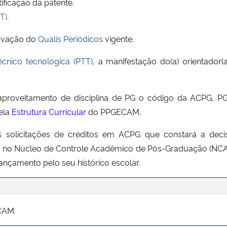
tificação da patente.
T)
.
rovação do
Qualis Periódicos
vigente.
écnico tecnológica (PTT)
, a manifestação do(a) orientador(
de aproveitamento de disciplina de PG o código da ACP
ela
Estrutura Curricular
do PPGECAM.
 solicitações de créditos em ACPG que constará a deci
ar no Núcleo de Controle Acadêmico de Pós-Graduação (NCA
ançamento pelo seu histórico escolar.
CAM.