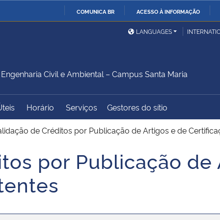
COMUNICA BR
ACESSO À INFORMAÇÃO
Ministério da Defesa
Ministério das Relações
Mini
IR
LANGUAGES
INTERNATI
Exteriores
PARA
O
Ministério da Cidadania
Ministério da Saúde
Mini
CONTEÚDO
ngenharia Civil e Ambiental – Campus Santa Maria
Úteis
Horário
Serviços
Gestores do sítio
Ministério do
Controladoria-Geral da
Mini
Desenvolvimento Regional
União
Famí
alidação de Créditos por Publicação de Artigos e de Certific
Hum
tos por Publicação de 
Advocacia-Geral da União
Banco Central do Brasil
Plan
tentes