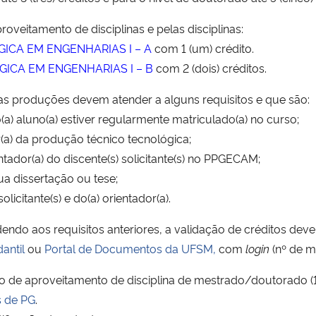
oveitamento de disciplinas e pelas disciplinas:
CA EM ENGENHARIAS I – A
com 1 (um) crédito.
CA EM ENGENHARIAS I – B
com 2 (dois) créditos.
 as produções devem atender a alguns requisitos e que são:
) aluno(a) estiver regularmente matriculado(a) no curso;
or(a) da produção técnico tecnológica;
tador(a) do discente(s) solicitante(s) no PPGECAM;
a dissertação ou tese;
olicitante(s) e do(a) orientador(a).
ndo aos requisitos anteriores, a validação de créditos deve
antil
ou
Portal de Documentos da UFSM,
com
login
(nº de m
ão de aproveitamento de disciplina de mestrado/doutorado (
s de PG
.