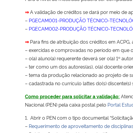
⇒
A validação de créditos se dará por meio de apr
–
PGECAM001-PRODUÇÃO TÉCNICO-TECNOLÓGI
–
PGECAM002-PRODUÇÃO TÉCNICO-TECNOLÓGI
⇒
Para fins de atribuição dos créditos em ACPG,
– exercidas e comprovadas no período em que o(a
– o(a) aluno(a) requerente deverá ser o(a) 1º aut
– ter como um dos autores(as), o(a) docente orien
– tema da produção relacionado ao projeto de su
– cadastrada no currículo lattes do(s) discente(s) s
Como proceder para solicitar a validação:
Atende
Nacional (PEN) pela caixa postal pelo
Portal Estud
1. Abrir o PEN com o tipo documental “Solicitaç
–
Requerimento de aproveitamento de disciplina