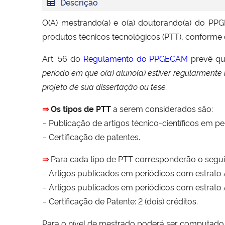
Descrição
O(A) mestrando(a) e o(a) doutorando(a) do 
produtos técnicos tecnológicos (PTT), conforme
Art. 56 do
Regulamento do PPGECAM
prevê q
período em que o(a) aluno(a) estiver regularmente 
projeto de sua dissertação ou tese.
⇒
Os tipos de PTT
a serem considerados são:
– Publicação de artigos técnico-científicos em p
– Certificação de patentes.
⇒
Para cada tipo de PTT corresponderão o segu
– Artigos publicados em periódicos com estrato A1
– Artigos publicados em periódicos com estrato A
– Certificação de Patente: 2 (dois) créditos.
Para o nível de mestrado poderá ser computado até