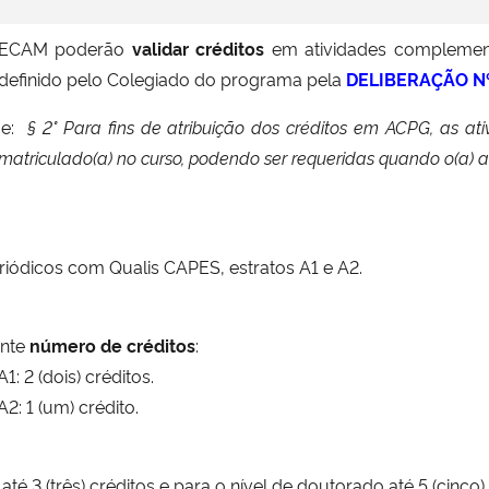
PPGECAM poderão
validar créditos
em atividades complement
 definido pelo Colegiado do programa pela
DELIBERAÇÃO N
ue:
§ 2° Para fins de atribuição dos créditos em ACPG, as a
matriculado(a) no curso, podendo ser requeridas quando o(a) al
eriódicos com Qualis CAPES, estratos A1 e A2.
inte
número de créditos
:
: 2 (dois) créditos.
2: 1 (um) crédito.
 3 (três) créditos e para o nível de doutorado até 5 (cinco) 