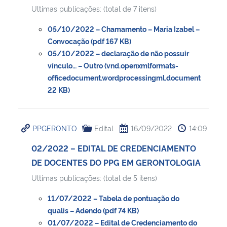
Ultimas publicações: (total de 7 itens)
Secretaria-Geral
05/10/2022 – Chamamento – Maria Izabel –
Convocação (pdf 167 KB)
Secretaria de Governo
05/10/2022 – declaração de não possuir
vínculo… – Outro (vnd.openxmlformats-
officedocument.wordprocessingml.document
Gabinete de Segurança Institucional
22 KB)
Advocacia-Geral da União
PPGERONTO
Edital
16/09/2022
14:09
Banco Central do Brasil
02/2022 – EDITAL DE CREDENCIAMENTO
Planalto
DE DOCENTES DO PPG EM GERONTOLOGIA
Ultimas publicações: (total de 5 itens)
11/07/2022 – Tabela de pontuação do
qualis – Adendo (pdf 74 KB)
01/07/2022 – Edital de Credenciamento do