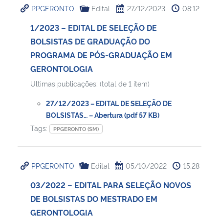
PPGERONTO
Edital
27/12/2023
08:12
Ministério da Cidadania
1/2023 – EDITAL DE SELEÇÃO DE
Ministério da Saúde
BOLSISTAS DE GRADUAÇÃO DO
PROGRAMA DE PÓS-GRADUAÇÃO EM
Ministério de Minas e Energia
GERONTOLOGIA
Ultimas publicações: (total de 1 item)
Ministério da Ciência, Tecnologia, Inovações e Comunicações
27/12/2023 – EDITAL DE SELEÇÃO DE
Ministério do Meio Ambiente
BOLSISTAS… – Abertura (pdf 57 KB)
Tags:
PPGERONTO (SM)
Ministério do Turismo
Ministério do Desenvolvimento Regional
PPGERONTO
Edital
05/10/2022
15:28
03/2022 – EDITAL PARA SELEÇÃO NOVOS
Controladoria-Geral da União
DE BOLSISTAS DO MESTRADO EM
GERONTOLOGIA
Ministério da Mulher, da Família e dos Direitos Humanos