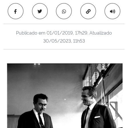
Ministério da Cidadania
Copiar para área 
Ministério da Saúde
Publicado em
01/01/2019, 17h29
. Atualizado
Ministério de Minas e Energia
30/05/2023, 11h53
Ministério da Ciência, Tecnologia, Inovações e Comunicações
Ministério do Meio Ambiente
Ministério do Turismo
Ministério do Desenvolvimento Regional
Controladoria-Geral da União
Ministério da Mulher, da Família e dos Direitos Humanos