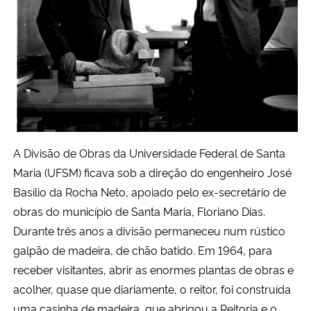
Secretaria-Geral
Secretaria de Governo
Gabinete de Segurança Institucional
Advocacia-Geral da União
A Divisão de Obras da Universidade Federal de Santa
Maria (UFSM) ficava sob a direção do engenheiro José
Banco Central do Brasil
Basílio da Rocha Neto, apoiado pelo ex-secretário de
obras do município de Santa Maria, Floriano Dias.
Planalto
Durante três anos a divisão permaneceu num rústico
galpão de madeira, de chão batido. Em 1964, para
receber visitantes, abrir as enormes plantas de obras e
acolher, quase que diariamente, o reitor, foi construída
uma casinha de madeira, que abrigou a Reitoria e o