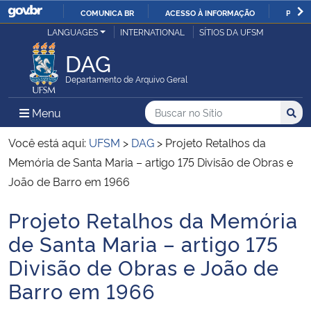
COMUNICA BR
ACESSO À INFORMAÇÃO
PARTI
Casa Civil
LANGUAGES
INTERNATIONAL
SÍTIOS DA UFSM
IR
PARA
DAG
Ministério da Justiça e Segurança Pública
O
Departamento de Arquivo Geral
CONTEÚDO
Ministério da Defesa
Buscar no no Sítio
Busca
Busca:
Menu Principal do Sítio
Menu
Busc
Ministério das Relações Exteriores
Você está aqui:
UFSM
>
DAG
>
Projeto Retalhos da
Memória de Santa Maria – artigo 175 Divisão de Obras e
Ministério da Economia
João de Barro em 1966
Projeto Retalhos da Memória
Ministério da Infraestrutura
Início do conteúdo
de Santa Maria – artigo 175
Ministério da Agricultura, Pecuária e Abastecimento
Divisão de Obras e João de
Barro em 1966
Ministério da Educação