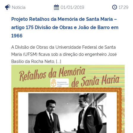
Ministério da Cidadania
Notícia
01/01/2019
17:29
Projeto Retalhos da Memória de Santa Maria –
Ministério da Saúde
artigo 175 Divisão de Obras e João de Barro em
1966
Ministério de Minas e Energia
A Divisão de Obras da Universidade Federal de Santa
Ministério da Ciência, Tecnologia, Inovações e Comunicações
Maria (UFSM) ficava sob a direção do engenheiro José
Basílio da Rocha Neto, [...]
Ministério do Meio Ambiente
Ministério do Turismo
Ministério do Desenvolvimento Regional
Controladoria-Geral da União
Ministério da Mulher, da Família e dos Direitos Humanos