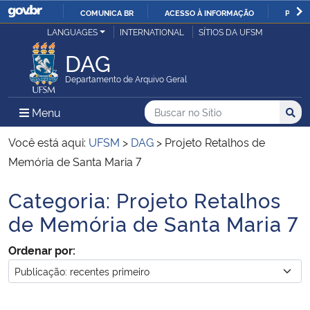
COMUNICA BR
ACESSO À INFORMAÇÃO
PARTI
Casa Civil
LANGUAGES
INTERNATIONAL
SÍTIOS DA UFSM
IR
PARA
DAG
Ministério da Justiça e Segurança Pública
O
Departamento de Arquivo Geral
CONTEÚDO
Ministério da Defesa
Buscar no no Sítio
Busca
Busca:
Menu Principal do Sítio
Menu
Busc
Ministério das Relações Exteriores
Você está aqui:
UFSM
>
DAG
>
Projeto Retalhos de
Memória de Santa Maria 7
Ministério da Economia
Categoria:
Projeto Retalhos
Início do conteúdo
Ministério da Infraestrutura
de Memória de Santa Maria 7
Ordenar por:
Ministério da Agricultura, Pecuária e Abastecimento
Ministério da Educação