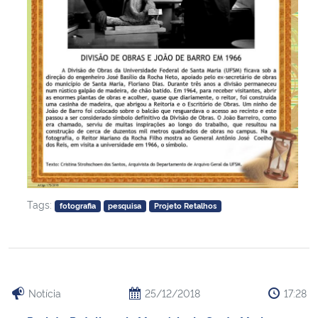
Secretaria-Geral
Secretaria de Governo
Gabinete de Segurança Institucional
Advocacia-Geral da União
Banco Central do Brasil
Tags:
fotografia
pesquisa
Projeto Retalhos
Planalto
Notícia
25/12/2018
17:28