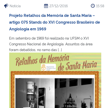
Ministério da Cidadania
Notícia
27/12/2016
15:58
Projeto Retalhos da Memória de Santa Maria –
Ministério da Saúde
artigo 075 Stands do XVI Congresso Brasileiro de
Angiologia em 1969
Ministério de Minas e Energia
Em setembro de 1969 foi realizado na UFSM o XVI
Ministério da Ciência, Tecnologia, Inovações e Comunicações
Congresso Nacional de Angiologia. Assuntos da área
foram debatidos, no ramo das [...]
Ministério do Meio Ambiente
Ministério do Turismo
Ministério do Desenvolvimento Regional
Controladoria-Geral da União
Ministério da Mulher, da Família e dos Direitos Humanos