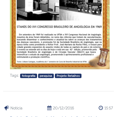
Secretaria-Geral
Secretaria de Governo
Gabinete de Segurança Institucional
Advocacia-Geral da União
Banco Central do Brasil
Tags:
fotografia
pesquisa
Projeto Retalhos
Planalto
Notícia
20/12/2016
15:57