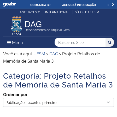
COMUNICA BR
ACESSO À INFORMAÇÃO
PARTI
Casa Civil
LANGUAGES
INTERNATIONAL
SÍTIOS DA UFSM
IR
PARA
DAG
Ministério da Justiça e Segurança Pública
O
Departamento de Arquivo Geral
CONTEÚDO
Ministério da Defesa
Buscar no no Sítio
Busca
Busca:
Menu Principal do Sítio
Menu
Busc
Ministério das Relações Exteriores
Você está aqui:
UFSM
>
DAG
>
Projeto Retalhos de
Memória de Santa Maria 3
Ministério da Economia
Categoria:
Projeto Retalhos
Início do conteúdo
Ministério da Infraestrutura
de Memória de Santa Maria 3
Ordenar por:
Ministério da Agricultura, Pecuária e Abastecimento
Ministério da Educação