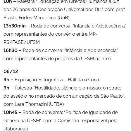
10h –
Palestra “Educação em Direitos Humanos à luz
dos 70 anos da Declaração Universal dos DH”, com prof
Secretaria-Geral
Erasto Fortes Mendonça (UnB).
13h30min –
Roda de conversa: “Infância e Adolescência”
Secretaria de Governo
com representantes do convênio entre MP-
RS/FASE/UFSM.
Gabinete de Segurança Institucional
16h30 –
Roda de conversa: “Infância e Adolescência”
com representantes de projetos da UFSM na área.
Advocacia-Geral da União
06/12
Banco Central do Brasil
9h –
Exposição Fotográfica – Hall da reitoria.
9h –
Palestra “Hostilidade, silêncio e omissão: o retrato
Planalto
do assédio no mercado de comunicação de São Paulo”,
com Lara Thomazini (UFBA)
10h45 –
Roda de conversa: “Política de Igualdade de
Gênero na UFSM” com a Comissão responsável pela
elaboração.