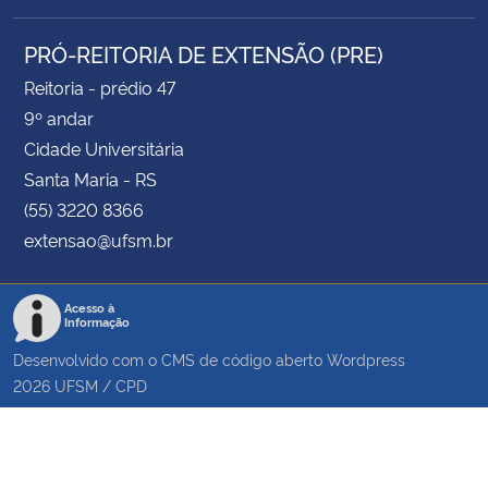
PRÓ-REITORIA DE EXTENSÃO (PRE)
Reitoria - prédio 47
9º andar
Cidade Universitária
Santa Maria - RS
(55) 3220 8366
extensao@ufsm.br
Acesso à
Informação
Desenvolvido com o CMS de código aberto
Wordpress
2026
UFSM
/
CPD