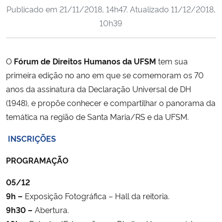
Publicado em
21/11/2018, 14h47
. Atualizado
11/12/2018,
Ministério da Cidadania
10h39
Ministério da Saúde
O
Fórum de Direitos Humanos da UFSM
tem sua
Ministério de Minas e Energia
primeira edição no ano em que se comemoram os 70
Ministério da Ciência, Tecnologia, Inovações e Comunicações
anos da assinatura da Declaração Universal de DH
(1948), e propõe conhecer e compartilhar o panorama da
Ministério do Meio Ambiente
temática na região de Santa Maria/RS e da UFSM.
INSCRIÇÕES
Ministério do Turismo
PROGRAMAÇÃO
Ministério do Desenvolvimento Regional
05/12
Controladoria-Geral da União
9h –
Exposição Fotográfica – Hall da reitoria.
9h30 –
Abertura.
Ministério da Mulher, da Família e dos Direitos Humanos