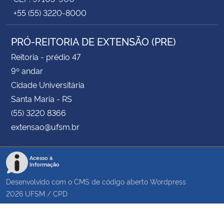
+55 (55) 3220-8000
PRÓ-REITORIA DE EXTENSÃO (PRE)
Reitoria - prédio 47
9º andar
Cidade Universitária
Santa Maria - RS
(55) 3220 8366
extensao@ufsm.br
Acesso à
Informação
Desenvolvido com o CMS de código aberto
Wordpress
2026
UFSM
/
CPD