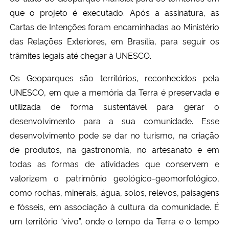
que o projeto é executado. Após a assinatura, as
Secretaria-Geral
Cartas de Intenções foram encaminhadas ao Ministério
das Relações Exteriores, em Brasília, para seguir os
Secretaria de Governo
trâmites legais até chegar à UNESCO.
Os Geoparques são territórios, reconhecidos pela
Gabinete de Segurança Institucional
UNESCO, em que a memória da Terra é preservada e
Advocacia-Geral da União
utilizada de forma sustentável para gerar o
desenvolvimento para a sua comunidade. Esse
Banco Central do Brasil
desenvolvimento pode se dar no turismo, na criação
de produtos, na gastronomia, no artesanato e em
Planalto
todas as formas de atividades que conservem e
valorizem o patrimônio geológico-geomorfológico,
como rochas, minerais, água, solos, relevos, paisagens
e fósseis, em associação à cultura da comunidade. É
um território “vivo”, onde o tempo da Terra e o tempo