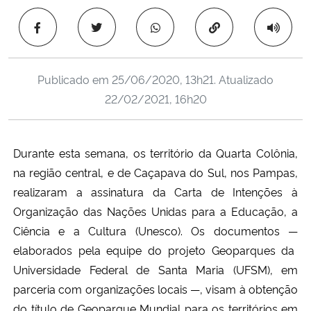
Ministério da Cidadania
Copiar para área 
Ministério da Saúde
Publicado em
25/06/2020, 13h21
. Atualizado
Ministério de Minas e Energia
22/02/2021, 16h20
Ministério da Ciência, Tecnologia, Inovações e Comunicações
Durante esta semana, os território da Quarta Colônia,
Ministério do Meio Ambiente
na região central, e de Caçapava do Sul, nos Pampas,
realizaram a assinatura da Carta de Intenções à
Ministério do Turismo
Organização das Nações Unidas para a Educação, a
Ciência e a Cultura (Unesco). Os documentos
—
Ministério do Desenvolvimento Regional
elaborados pela equipe do projeto Geoparques da
Universidade Federal de Santa Maria (UFSM), em
Controladoria-Geral da União
parceria com organizações locais
—,
visam à obtenção
Ministério da Mulher, da Família e dos Direitos Humanos
do título de Geoparque Mundial para os territórios em