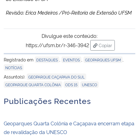
Revisão: Erica Medeiros /P
ró-
R
eitoria de
E
xtensão
UFSM
Divulgue este conteúdo:
https://ufsm.br/r-346-3942
Copiar
para área de tran
Registrado em
,
,
,
DESTAQUES
EVENTOS
GEOPARQUES UFSM
NOTÍCIAS
,
Assunto(s):
GEOPARQUE CAÇAPAVA DO SUL
,
,
GEOPARQUE QUARTA COLÔNIA
ODS 15
UNESCO
Publicações Recentes
Geoparques Quarta Colônia e Caçapava encerram etapa
de revalidação da UNESCO