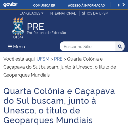
COMUNICA BR
ACESSO À INFORMAÇÃO
PARTI
Casa Civil
LANGUAGES
INTERNATIONAL
SÍTIOS DA UFSM
IR
PARA
PRE
Ministério da Justiça e Segurança Pública
O
Pró-Reitoria de Extensão
CONTEÚDO
Ministério da Defesa
Buscar no no Sítio
Busca
Busca:
Menu Principal do Sítio
Menu
Busc
Ministério das Relações Exteriores
Você está aqui:
UFSM
>
PRE
>
Quarta Colônia e
Caçapava do Sul buscam, junto à Unesco, o título de
Ministério da Economia
Geoparques Mundiais
Quarta Colônia e Caçapava
Ministério da Infraestrutura
Início do conteúdo
do Sul buscam, junto à
Ministério da Agricultura, Pecuária e Abastecimento
Unesco, o título de
Geoparques Mundiais
Ministério da Educação