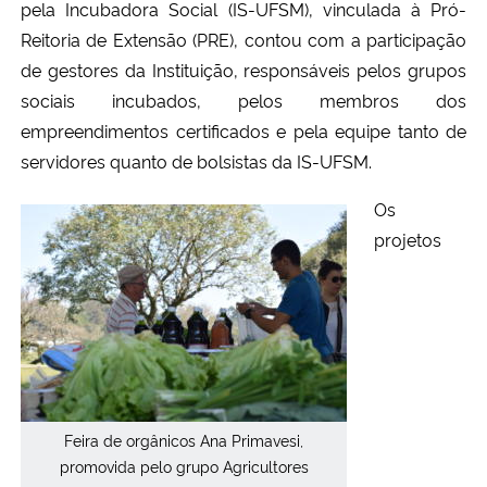
pela Incubadora Social (IS-UFSM), vinculada à Pró-
Reitoria de Extensão (PRE), contou com a participação
Secretaria-Geral
de gestores da Instituição, responsáveis pelos grupos
sociais incubados, pelos membros dos
Secretaria de Governo
empreendimentos certificados e pela equipe tanto de
servidores quanto de bolsistas da IS-UFSM.
Gabinete de Segurança Institucional
Os
Advocacia-Geral da União
projetos
Banco Central do Brasil
Planalto
Feira de orgânicos Ana Primavesi,
promovida pelo grupo Agricultores