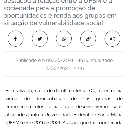
Ministério da Cidadania
sociedade para a promoção de
oportunidades e renda aos grupos em
Ministério da Saúde
situação de vulnerabilidade social
Ministério de Minas e Energia
Copiar para área 
Ministério da Ciência, Tecnologia, Inovações e Comunicações
Publicado em
06/05/2021, 14h26
. Atualizado
Ministério do Meio Ambiente
17/06/2021, 14h16
Ministério do Turismo
Foi realizada, na tarde da última terça, 04, a cerimônia
Ministério do Desenvolvimento Regional
virtual de desincubação de seis grupos de
empreendimentos sociais que desenvolveram suas
Controladoria-Geral da União
atividades junto à Universidade Federal de Santa Maria
(UFSM) entre 2016 e 2021. A ação, que foi coordenada
Ministério da Mulher, da Família e dos Direitos Humanos