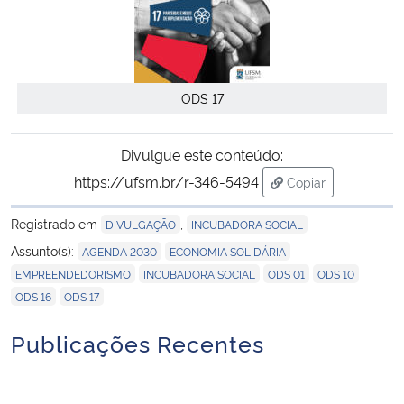
ODS 17
Divulgue este conteúdo:
https://ufsm.br/r-346-5494
Copiar
para área de tran
Registrado em
,
DIVULGAÇÃO
INCUBADORA SOCIAL
,
,
Assunto(s):
AGENDA 2030
ECONOMIA SOLIDÁRIA
,
,
,
,
EMPREENDEDORISMO
INCUBADORA SOCIAL
ODS 01
ODS 10
,
ODS 16
ODS 17
Publicações Recentes