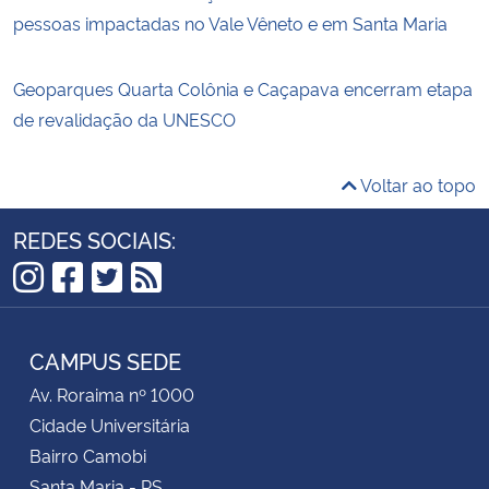
pessoas impactadas no Vale Vêneto e em Santa Maria
Geoparques Quarta Colônia e Caçapava encerram etapa
de revalidação da UNESCO
Voltar ao topo
REDES SOCIAIS:
Instagram
Facebook
Twitter
RSS
CAMPUS SEDE
Av. Roraima nº 1000
Cidade Universitária
Bairro Camobi
Santa Maria - RS