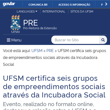
COMUNICA BR
ACESSO À INFORMAÇÃO
PARTI
Casa Civil
LANGUAGES
INTERNATIONAL
SÍTIOS DA UFSM
IR
PARA
PRE
Ministério da Justiça e Segurança Pública
O
Pró-Reitoria de Extensão
CONTEÚDO
Ministério da Defesa
Buscar no no Sítio
Busca
Busca:
Menu Principal do Sítio
Menu
Busc
Ministério das Relações Exteriores
Você está aqui:
UFSM
>
PRE
>
UFSM certifica seis grupos
de empreendimentos sociais através da Incubadora
Ministério da Economia
Social
UFSM certifica seis grupos
Ministério da Infraestrutura
Início do conteúdo
de empreendimentos sociais
Ministério da Agricultura, Pecuária e Abastecimento
através da Incubadora Social
Ministério da Educação
Evento, realizado no formato online,
destacou a relação entre a UFSM e a