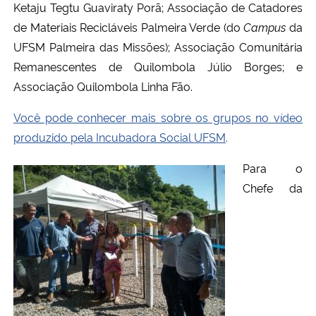
Ketaju Tegtu Guaviraty Porã; Associação de Catadores
de Materiais Recicláveis Palmeira Verde (do
Campus
da
UFSM Palmeira das Missões); Associação Comunitária
Remanescentes de Quilombola Júlio Borges; e
Associação Quilombola Linha Fão.
Você pode conhecer mais sobre os grupos no
vídeo
produzido pela
Incubadora Social UFSM
.
Para o
Chefe da