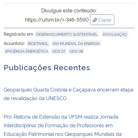
Divulgue este conteúdo:
https://ufsm.br/r-346-5590
Copiar
para área de tran
Registrado em
,
DESENVOLVIMENTO SUSTENTÁVEL
DIVULGAÇÃO
,
,
Assunto(s):
BIOETANOL
DIA MUNDIAL DA ENERGIA
,
,
EFICIÊNCIA ENERGÉTICA
ODS 07
ODS 08
Publicações Recentes
Geoparques Quarta Colônia e Caçapava encerram etapa
de revalidação da UNESCO
Pró-Reitoria de Extensão da UFSM realiza Jornada
Interdisciplinar de Formação de Professores em
Educação Patrimonial nos Geoparques Mundiais da