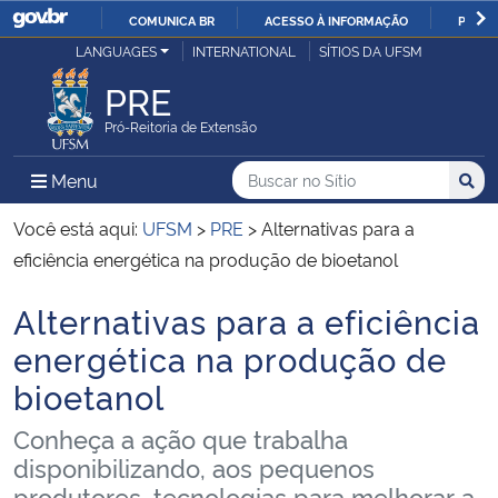
COMUNICA BR
ACESSO À INFORMAÇÃO
PARTI
Casa Civil
LANGUAGES
INTERNATIONAL
SÍTIOS DA UFSM
IR
PARA
PRE
Ministério da Justiça e Segurança Pública
O
Pró-Reitoria de Extensão
CONTEÚDO
Ministério da Defesa
Buscar no no Sítio
Busca
Busca:
Menu Principal do Sítio
Menu
Busc
Ministério das Relações Exteriores
Você está aqui:
UFSM
>
PRE
>
Alternativas para a
eficiência energética na produção de bioetanol
Ministério da Economia
Alternativas para a eficiência
Início do conteúdo
Ministério da Infraestrutura
energética na produção de
bioetanol
Ministério da Agricultura, Pecuária e Abastecimento
Conheça a ação que trabalha
Ministério da Educação
disponibilizando, aos pequenos
produtores, tecnologias para melhorar a