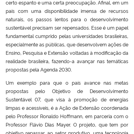
certo espanto e
uma certa
preocupação. Afinal, em um
país com uma disponibilidade imensa de recursos
Secretaria-Geral
naturais, os passos lentos para o desenvolvimento
sustentável precisam ser repensados. Esse é um papel
Secretaria de Governo
fundamental cumprido pelas
u
niversidades brasileiras,
especialmente as públicas, que desenvolvem ações de
Gabinete de Segurança Institucional
E
nsino,
P
esquisa e
E
xtensão voltadas à modificação da
realidade brasileira, fazendo-a avançar nas temáticas
Advocacia-Geral da União
propostas pela Agenda 2030.
Banco Central do Brasil
Um exemplo para que o país avance nas metas
propostas pelo Objetivo de Desenvolvimento
Planalto
Sustentável 07, que visa
à
promoção de energias
limpas e acessíveis, é a
A
ção de
E
xtensão coordenada
pelo
P
rofessor Ronaldo Hoffmann
,
em parceria com o
P
rofessor Flávio Dias Mayer. O projeto, que tem por
objetivo repassar
,
ao setor produtivo
,
uma tecnologia