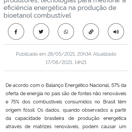
Ministério da Cidadania
eficiência energética na produção de
bioetanol combustível
Ministério da Saúde
Copiar para área 
Ministério de Minas e Energia
Ministério da Ciência, Tecnologia, Inovações e Comunicações
Publicado em
28/05/2021, 20h34
. Atualizado
17/06/2021, 14h21
Ministério do Meio Ambiente
Ministério do Turismo
De acordo com o Balanço Energético Nacional, 57% da
oferta de energia no país
são
de fontes não renováveis
Ministério do Desenvolvimento Regional
e 75% dos combustíveis consumidos no Brasil têm
origem fóssil. Os dados, quando observados a partir
Controladoria-Geral da União
da capacidade brasileira de produção energética
através de matrizes renováveis, podem causar um
Ministério da Mulher, da Família e dos Direitos Humanos