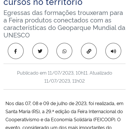
cursos no território
Ministério da Cidadania
Egressas das formações trouxeram para
a Feira produtos conectados com as
Ministério da Saúde
características do Geoparque Mundial da
UNESCO
Ministério de Minas e Energia
Copiar para área 
Ministério da Ciência, Tecnologia, Inovações e Comunicações
Ministério do Meio Ambiente
Publicado em
11/07/2023, 10h11
. Atualizado
11/07/2023, 11h02
Ministério do Turismo
Ministério do Desenvolvimento Regional
Nos dias 07, 08 e 09 de julho de 2023, foi realizada, em
Santa Maria (RS), a 29.ª edição da Feira Internacional do
Controladoria-Geral da União
Cooperativismo e da Economia Solidária (FEICOOP). O
evento, considerado um dos mais importantes do
Ministério da Mulher, da Família e dos Direitos Humanos