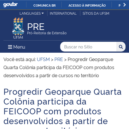
COMUNICA BR
ACESSO À INFORMAÇÃO
PARTI
Casa Civil
LANGUAGES
INTERNATIONAL
SÍTIOS DA UFSM
IR
PARA
PRE
Ministério da Justiça e Segurança Pública
O
Pró-Reitoria de Extensão
CONTEÚDO
Ministério da Defesa
Buscar no no Sítio
Busca
Busca:
Menu Principal do Sítio
Menu
Busc
Ministério das Relações Exteriores
Você está aqui:
UFSM
>
PRE
>
Progredir Geoparque
Quarta Colônia participa da FEICOOP com produtos
Ministério da Economia
desenvolvidos a partir de cursos no território
Progredir Geoparque Quarta
Ministério da Infraestrutura
Início do conteúdo
Colônia participa da
Ministério da Agricultura, Pecuária e Abastecimento
FEICOOP com produtos
desenvolvidos a partir de
Ministério da Educação