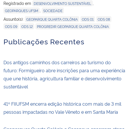
Registrado em
,
DESENVOLVIMENTO SUSTENTÁVEL
,
GEOPARQUES UFSM
SOCIEDADE
,
,
,
Assunto(s):
GEOPARQUE QUARTA COLÔNIA
ODS 01
ODS 08
,
,
ODS 09
ODS 12
PROGREDIR GEOPARQUE QUARTA COLÔNIA
Publicações Recentes
Dos antigos caminhos dos carreiros ao turismo do
futuro: Formigueiro abre inscrições para uma experiência
que une história, agricultura familiar e desenvolvimento
sustentável
41º FIIUFSM encerra edição histórica com mais de 3 mil
pessoas impactadas no Vale Vêneto e em Santa Maria
Geoparques Quarta Colônia e Caçapava encerram etapa