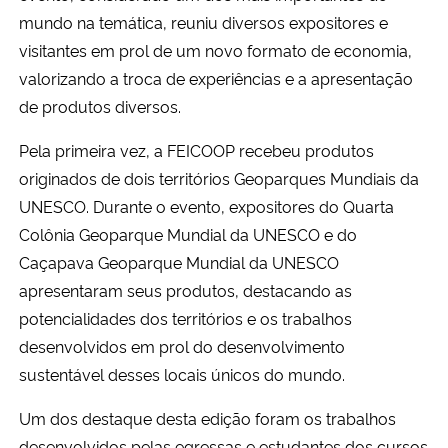
mundo na temática, reuniu diversos expositores e
Secretaria-Geral
visitantes em prol de um novo formato de economia,
valorizando a troca de experiências e a apresentação
Secretaria de Governo
de produtos diversos.
Pela primeira vez, a FEICOOP recebeu produtos
Gabinete de Segurança Institucional
originados de dois territórios Geoparques Mundiais da
UNESCO. Durante o evento, expositores do Quarta
Advocacia-Geral da União
Colônia Geoparque Mundial da UNESCO e do
Banco Central do Brasil
Caçapava Geoparque Mundial da UNESCO
apresentaram seus produtos, destacando as
Planalto
potencialidades dos territórios e os trabalhos
desenvolvidos em prol do desenvolvimento
sustentável desses locais únicos do mundo.
Um dos destaque desta edição foram os trabalhos
desenvolvidos pelas egressas e estudantes dos cursos