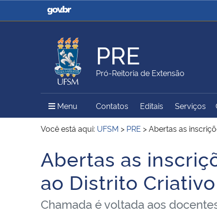
Casa Civil
Ministério da Justiça e
Segurança Pública
PRE
Ministério da Agricultura,
Ministério da Educação
Pró-Reitoria de Extensão
Pecuária e Abastecimento
Menu Principal do Sítio
Menu
Contatos
Editais
Serviços
Ministério do Meio Ambiente
Ministério do Turismo
Você está aqui:
UFSM
>
PRE
>
Abertas as inscriçõ
Abertas as inscriç
Início do conteúdo
Secretaria de Governo
Gabinete de Segurança
ao Distrito Criati
Institucional
Chamada é voltada aos docente