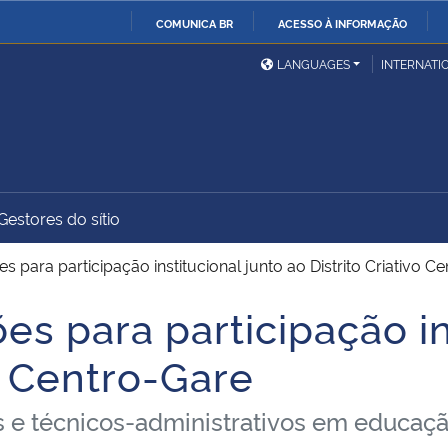
COMUNICA BR
ACESSO À INFORMAÇÃO
Ministério da Defesa
Ministério das Relações
Mini
IR
LANGUAGES
INTERNATI
Exteriores
PARA
O
Ministério da Cidadania
Ministério da Saúde
Mini
CONTEÚDO
Gestores do sítio
Ministério do
Controladoria-Geral da
Mini
Desenvolvimento Regional
União
Famí
es para participação institucional junto ao Distrito Criativo C
Hum
ões para participação in
Advocacia-Geral da União
Banco Central do Brasil
Plan
vo Centro-Gare
s e técnicos-administrativos em educa