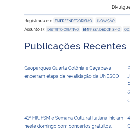
Divulgue
Registrado em
,
EMPREENDEDORISMO
INOVAÇÃO
,
,
Assunto(s):
DISTRITO CRIATIVO
EMPREENDEDORISMO
OD
Publicações Recentes
Geoparques Quarta Colônia e Caçapava
P
encerram etapa de revalidação da UNESCO
J
P
G
C
41º FIIUFSM e Semana Cultural Italiana iniciam
4
neste domingo com concertos gratuitos,
C