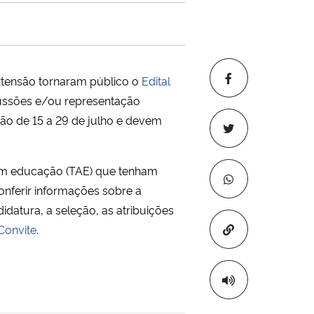
 Extensão tornaram público o
Edital
scussões e/ou representação
 vão de 15 a 29 de julho e devem
 em educação (TAE) que tenham
onferir informações sobre a
idatura, a seleção, as atribuições
Copiar para áre
onvite
.