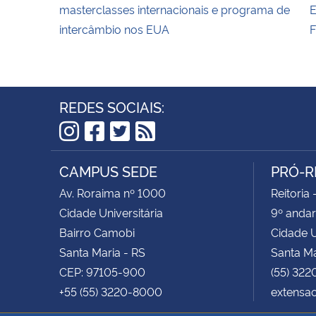
masterclasses internacionais e programa de
E
intercâmbio nos EUA
F
REDES SOCIAIS:
Instagram
Facebook
Twitter
RSS
CAMPUS SEDE
PRÓ-R
Av. Roraima nº 1000
Reitoria 
Cidade Universitária
9º andar
Bairro Camobi
Cidade U
Santa Maria - RS
Santa Ma
CEP: 97105-900
(55) 322
+55 (55) 3220-8000
extensa