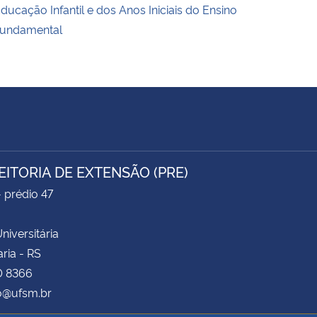
ducação Infantil e dos Anos Iniciais do Ensino
undamental
EITORIA DE EXTENSÃO (PRE)
- prédio 47
niversitária
ria - RS
0 8366
o@ufsm.br