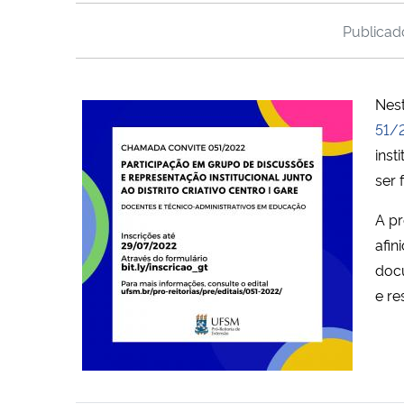
Publica
Nest
51/
inst
ser 
A pr
afin
docu
e re