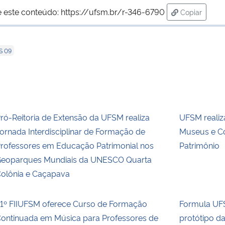
 este conteúdo:
https://ufsm.br/r-346-6790
Copiar
para área d
S 09
ró-Reitoria de Extensão da UFSM realiza
UFSM realiz
ornada Interdisciplinar de Formação de
Museus e Co
rofessores em Educação Patrimonial nos
Patrimônio
eoparques Mundiais da UNESCO Quarta
olônia e Caçapava
1º FIIUFSM oferece Curso de Formação
Formula UFS
ontinuada em Música para Professores de
protótipo d