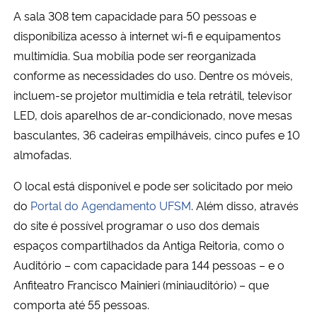
A sala 308 tem capacidade para 50 pessoas e
Secretaria-Geral
disponibiliza acesso à internet wi-fi e equipamentos
multimídia. Sua mobília pode ser reorganizada
Secretaria de Governo
conforme as necessidades do uso. Dentre os móveis,
incluem-se projetor multimídia e tela retrátil, televisor
Gabinete de Segurança Institucional
LED, dois aparelhos de ar-condicionado, nove mesas
basculantes, 36 cadeiras empilháveis, cinco pufes e 10
Advocacia-Geral da União
almofadas.
Banco Central do Brasil
O local está disponível e pode ser solicitado por meio
do
Portal do Agendamento UFSM
. Além disso, através
Planalto
do site é possível programar o uso dos demais
espaços compartilhados da Antiga Reitoria, como o
Auditório – com capacidade para 144 pessoas – e o
Anfiteatro Francisco Mainieri (miniauditório) – que
comporta até 55 pessoas.