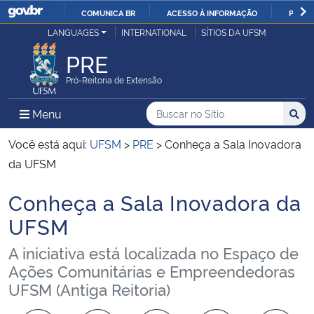
COMUNICA BR
ACESSO À INFORMAÇÃO
PARTI
Casa Civil
LANGUAGES
INTERNATIONAL
SÍTIOS DA UFSM
IR
PARA
PRE
Ministério da Justiça e Segurança Pública
O
Pró-Reitoria de Extensão
CONTEÚDO
Ministério da Defesa
Buscar no no Sítio
Busca
Busca:
Menu Principal do Sítio
Menu
Busc
Ministério das Relações Exteriores
Você está aqui:
UFSM
>
PRE
>
Conheça a Sala Inovadora
da UFSM
Ministério da Economia
Conheça a Sala Inovadora da
Início do conteúdo
Ministério da Infraestrutura
UFSM
A iniciativa está localizada no Espaço de
Ministério da Agricultura, Pecuária e Abastecimento
Ações Comunitárias e Empreendedoras
UFSM (Antiga Reitoria)
Ministério da Educação