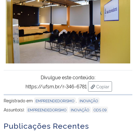
Divulgue este conteúdo:
https://ufsm.br/r-346-6781
Copiar
para área de tran
Registrado em
,
EMPREENDEDORISMO
INOVAÇÃO
,
,
Assunto(s):
EMPREENDEDORISMO
INOVAÇÃO
ODS 09
Publicações Recentes