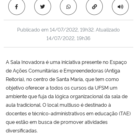
Ministério da Cidadania
Copiar para área 
Ministério da Saúde
Publicado em
14/07/2022, 19h32
. Atualizado
14/07/2022, 19h36
Ministério de Minas e Energia
Ministério da Ciência, Tecnologia, Inovações e Comunicações
A Sala Inovadora é uma iniciativa presente no Espaço
de Ações Comunitárias e Empreendedoras (Antiga
Ministério do Meio Ambiente
Reitoria), no centro de Santa Maria, que tem como
Ministério do Turismo
objetivo oferecer a todos os cursos da UFSM um
ambiente que fuja da lógica organizacional da sala de
Ministério do Desenvolvimento Regional
aula tradicional. O local multiuso é destinado à
docentes e técnico-administrativos em educação (TAE)
Controladoria-Geral da União
que estão em busca de promover atividades
diversificadas.
Ministério da Mulher, da Família e dos Direitos Humanos