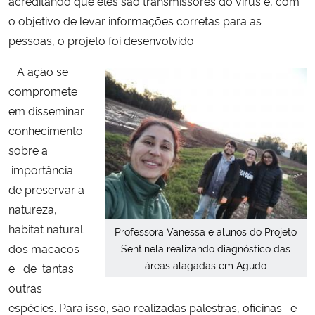
acreditando que eles são transmissores do vírus e, com
o objetivo de levar informações corretas para as
Secretaria-Geral
pessoas, o projeto foi desenvolvido.
A ação se
Secretaria de Governo
compromete
Gabinete de Segurança Institucional
em disseminar
conhecimento
Advocacia-Geral da União
sobre a
importância
Banco Central do Brasil
de preservar a
natureza,
Planalto
habitat natural
Professora Vanessa e alunos do Projeto
dos macacos
Sentinela realizando diagnóstico das
áreas alagadas em Agudo
e de tantas
outras
espécies. Para isso, são realizadas p
alestras, oficinas e