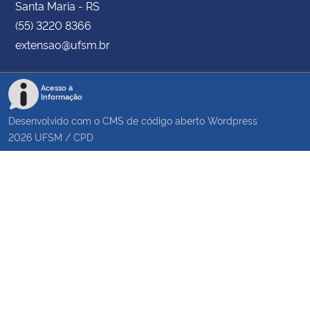
Santa Maria - RS
(55) 3220 8366
extensao@ufsm.br
Acesso à
Informação
Desenvolvido com o CMS de código aberto
Wordpress
2026
UFSM
/
CPD