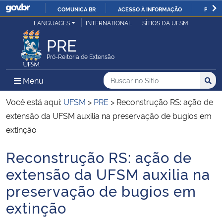
COMUNICA BR
ACESSO À INFORMAÇÃO
PARTI
Casa Civil
LANGUAGES
INTERNATIONAL
SÍTIOS DA UFSM
IR
PARA
PRE
Ministério da Justiça e Segurança Pública
O
Pró-Reitoria de Extensão
CONTEÚDO
Ministério da Defesa
Buscar no no Sítio
Busca
Busca:
Menu Principal do Sítio
Menu
Busc
Ministério das Relações Exteriores
Você está aqui:
UFSM
>
PRE
>
Reconstrução RS: ação de
extensão da UFSM auxilia na preservação de bugios em
Ministério da Economia
extinção
Reconstrução RS: ação de
Ministério da Infraestrutura
Início do conteúdo
extensão da UFSM auxilia na
Ministério da Agricultura, Pecuária e Abastecimento
preservação de bugios em
extinção
Ministério da Educação