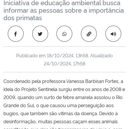
Iniciativa de educação ambiental busca
Ministério da Cidadania
informar as pessoas sobre a importância
dos primatas
Ministério da Saúde
Copiar para área 
Ministério de Minas e Energia
Ministério da Ciência, Tecnologia, Inovações e Comunicações
Publicado em
18/10/2024, 13h58
. Atualizado
24/10/2024, 17h58
Ministério do Meio Ambiente
Coordenado pela professora Vanessa Barbisan Fortes, a
Ministério do Turismo
ideia do Projeto Sentinela surgiu entre os anos de 2008 e
2009, quando um surto de febre amarela assolou o Rio
Ministério do Desenvolvimento Regional
Grande do Sul, o que causou uma perseguição aos
Controladoria-Geral da União
bugios, que também são vítimas da doença. Devido à
desinformação, muitas pessoas caçam esses animais
Ministério da Mulher, da Família e dos Direitos Humanos