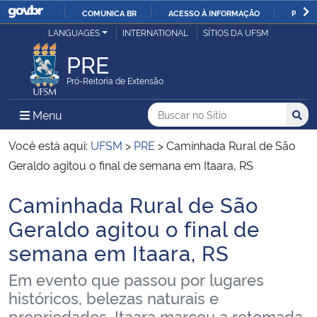
COMUNICA BR
ACESSO À INFORMAÇÃO
PARTI
Casa Civil
LANGUAGES
INTERNATIONAL
SÍTIOS DA UFSM
IR
PARA
PRE
Ministério da Justiça e Segurança Pública
O
Pró-Reitoria de Extensão
CONTEÚDO
Ministério da Defesa
Buscar no no Sítio
Busca
Busca:
Menu Principal do Sítio
Menu
Busc
Ministério das Relações Exteriores
Você está aqui:
UFSM
>
PRE
>
Caminhada Rural de São
Geraldo agitou o final de semana em Itaara, RS
Ministério da Economia
Caminhada Rural de São
Início do conteúdo
Ministério da Infraestrutura
Geraldo agitou o final de
semana em Itaara, RS
Ministério da Agricultura, Pecuária e Abastecimento
Em evento que passou por lugares
Ministério da Educação
históricos, belezas naturais e
propriedades, Itaara marcou a retomada