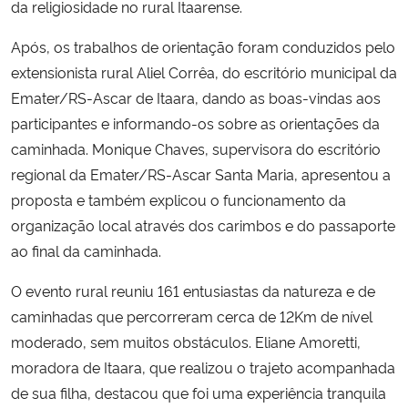
da religiosidade no rural Itaarense.
Secretaria-Geral
Após, os trabalhos de orientação foram conduzidos pelo
extensionista rural Aliel Corrêa, do escritório municipal da
Secretaria de Governo
Emater/RS-Ascar de Itaara, dando as boas-vindas aos
participantes e informando-os sobre as orientações da
Gabinete de Segurança Institucional
caminhada. Monique Chaves, supervisora do escritório
regional da Emater/RS-Ascar Santa Maria, apresentou a
Advocacia-Geral da União
proposta e também explicou o funcionamento da
organização local através dos carimbos e do passaporte
Banco Central do Brasil
ao final da caminhada.
Planalto
O evento rural reuniu 161 entusiastas da natureza e de
caminhadas que percorreram cerca de 12Km de nível
moderado, sem muitos obstáculos. Eliane Amoretti,
moradora de Itaara, que realizou o trajeto acompanhada
de sua filha, destacou que foi uma experiência tranquila