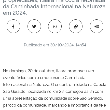
Ministério da Cidadania
da Caminhada Internacional na Natureza
em 2024.
Ministério da Saúde
Copiar para área 
Ministério de Minas e Energia
Ministério da Ciência, Tecnologia, Inovações e Comunicações
Publicado em
30/10/2024, 14h54
Ministério do Meio Ambiente
Ministério do Turismo
No domingo, 20 de outubro, Itaara promoveu um
evento único com a emocionante Caminhada
Ministério do Desenvolvimento Regional
Internacional na Natureza. O encontro, iniciado na Capela
São Geraldo, localizada no km 23, começou às 8h com
Controladoria-Geral da União
uma apresentação da comunidade sobre São Geraldo,
pároco da comunidade, marcando a importância da fé e
Ministério da Mulher, da Família e dos Direitos Humanos