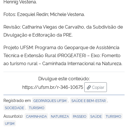
Hennig Vestena.
Fotos: Ezequiel Redin; Michele Vestena.
Revisão: Catharina Viegas de Carvalho, da Subdivisão de
Divulgação e Editoração da PRE.
Projeto UFSM: Programa do Geoparque de Assistência
Técnica e Extensão Rural (PROGEATER) – Eixo: Fomento
ao turismo rural – Caminhada Internacional na Natureza.
Divulgue este conteúdo:
https://ufsm.br/r-346-10675
Copiar
para área de tran
Registrado em
,
,
GEOPARQUES UFSM
SAÚDE E BEM-ESTAR
,
SOCIEDADE
TURISMO
,
,
,
,
,
Assunto(s):
CAMINHADA
NATUREZA
PASSEIO
SAÚDE
TURISMO
UFSM