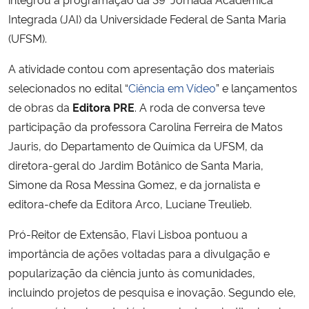
Integrada (JAI) da Universidade Federal de Santa Maria
Secretaria-Geral
(UFSM).
A atividade contou com apresentação dos materiais
Secretaria de Governo
selecionados no edital “
Ciência em Vídeo
” e lançamentos
Gabinete de Segurança Institucional
de obras da
Editora PRE
. A roda de conversa teve
participação da professora Carolina Ferreira de Matos
Advocacia-Geral da União
Jauris, do Departamento de Química da UFSM, da
diretora-geral do Jardim Botânico de Santa Maria,
Banco Central do Brasil
Simone da Rosa Messina Gomez, e da jornalista e
editora-chefe da Editora Arco, Luciane Treulieb.
Planalto
Pró-Reitor de Extensão, Flavi Lisboa pontuou a
importância de ações voltadas para a divulgação e
popularização da ciência junto às comunidades,
incluindo projetos de pesquisa e inovação. Segundo ele,