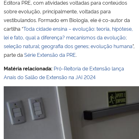
Editora PRE, com atividades voltadas para conteúdos
sobre evolução, principalmente, voltadas para
vestibulandos. Formado em Biologia, ele é co-autor da
cartilha “
Toda cidade ensina – evolução: teoria, hipótese,
lei e fato, qual a diferença? mecanismos da evolução;
seleção natural; geografia dos genes; evolução humana
”,
parte da
Série Extensão da PRE
.
Matéria relacionada:
Pró-Reitoria de Extensão lança
Anais do Salão de Extensão na JAI 2024