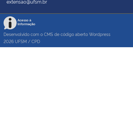
extensao@ufsm.br
Acesso à
Informação
Desenvolvido com o CMS de código aberto
Wordpress
2026
UFSM
/
CPD