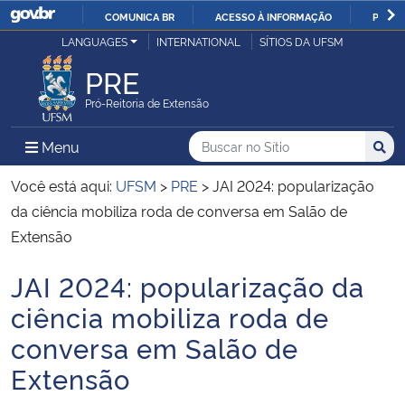
COMUNICA BR
ACESSO À INFORMAÇÃO
PARTI
Casa Civil
LANGUAGES
INTERNATIONAL
SÍTIOS DA UFSM
IR
PARA
PRE
Ministério da Justiça e Segurança Pública
O
Pró-Reitoria de Extensão
CONTEÚDO
Ministério da Defesa
Buscar no no Sítio
Busca
Busca:
Menu Principal do Sítio
Menu
Busc
Ministério das Relações Exteriores
Você está aqui:
UFSM
>
PRE
>
JAI 2024: popularização
da ciência mobiliza roda de conversa em Salão de
Ministério da Economia
Extensão
JAI 2024: popularização da
Ministério da Infraestrutura
Início do conteúdo
ciência mobiliza roda de
Ministério da Agricultura, Pecuária e Abastecimento
conversa em Salão de
Extensão
Ministério da Educação