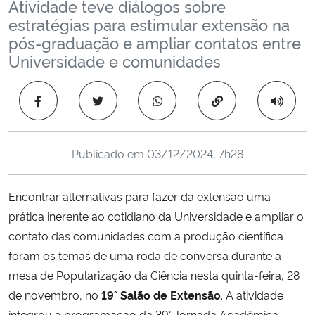
Atividade teve diálogos sobre
Ministério da Cidadania
estratégias para estimular extensão na
pós-graduação e ampliar contatos entre
Ministério da Saúde
Universidade e comunidades
Ministério de Minas e Energia
Copiar para área 
Ministério da Ciência, Tecnologia, Inovações e Comunicações
Publicado em
03/12/2024, 7h28
Ministério do Meio Ambiente
Encontrar alternativas para fazer da extensão uma
Ministério do Turismo
prática inerente ao cotidiano da Universidade e ampliar o
contato das comunidades com a produção científica
Ministério do Desenvolvimento Regional
foram os temas de uma roda de conversa durante a
Controladoria-Geral da União
mesa de Popularização da Ciência nesta quinta-feira, 28
de novembro, no
19° Salão de Extensão
. A atividade
Ministério da Mulher, da Família e dos Direitos Humanos
integrou a programação da 39° Jornada Acadêmica