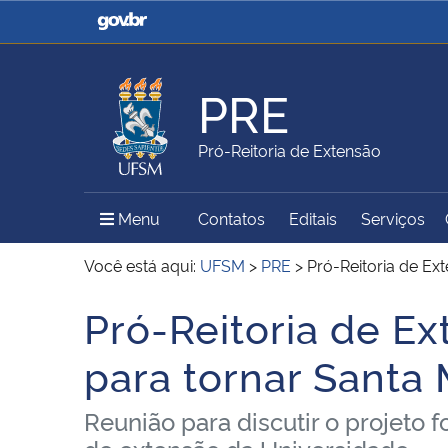
Casa Civil
Ministério da Justiça e
Segurança Pública
PRE
Ministério da Agricultura,
Ministério da Educação
Pró-Reitoria de Extensão
Pecuária e Abastecimento
Menu Principal do Sítio
Menu
Contatos
Editais
Serviços
Ministério do Meio Ambiente
Ministério do Turismo
Você está aqui:
UFSM
>
PRE
>
Pró-Reitoria de E
Pró-Reitoria de E
Início do conteúdo
Secretaria de Governo
Gabinete de Segurança
para tornar Santa
Institucional
Reunião para discutir o projeto f