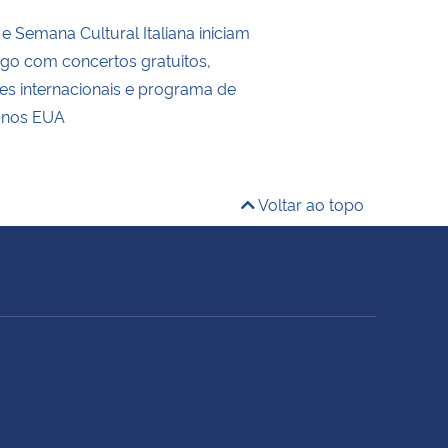
e Semana Cultural Italiana iniciam
go com concertos gratuitos,
es internacionais e programa de
 nos EUA
Voltar ao topo