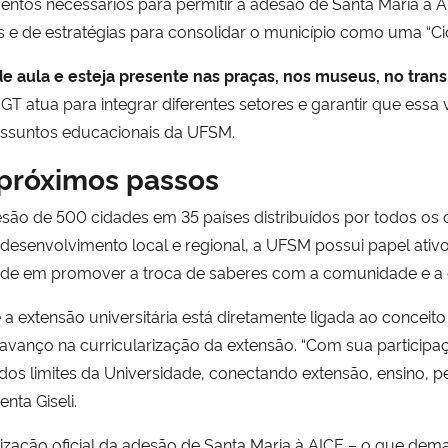
entos necessários para permitir a adesão de Santa Maria à 
s e de estratégias para consolidar o município como uma “C
e aula e esteja presente nas praças, nos museus, no trans
O GT atua para integrar diferentes setores e garantir que ess
m assuntos educacionais da UFSM.
 próximos passos
esão de 500 cidades em 35 países distribuídos por todos os 
senvolvimento local e regional, a UFSM possui papel ativo 
idade em promover a troca de saberes com a comunidade e a
a extensão universitária está diretamente ligada ao conceit
vanço na curricularização da extensão. “Com sua participa
 limites da Universidade, conectando extensão, ensino, p
nta Giseli.
lização oficial da adesão de Santa Maria à AICE – o que de