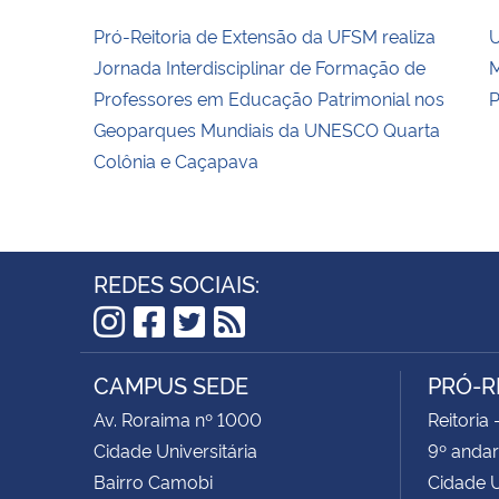
Pró-Reitoria de Extensão da UFSM realiza
U
Jornada Interdisciplinar de Formação de
M
Professores em Educação Patrimonial nos
P
Geoparques Mundiais da UNESCO Quarta
Colônia e Caçapava
REDES SOCIAIS:
Instagram
Facebook
Twitter
RSS
CAMPUS SEDE
PRÓ-R
Av. Roraima nº 1000
Reitoria 
Cidade Universitária
9º andar
Bairro Camobi
Cidade U