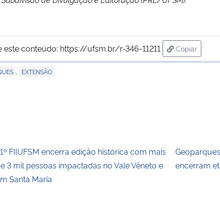
e este conteúdo:
https://ufsm.br/r-346-11211
Copiar
para área d
,
QUES
EXTENSÃO
1º FIIUFSM encerra edição histórica com mais
Geoparques
e 3 mil pessoas impactadas no Vale Vêneto e
encerram e
m Santa Maria