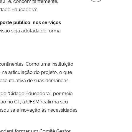
AICE e, concomitantemente,
idade Educadora”.
porte público, nos serviços
a visão seja adotada de forma
continentes. Como uma instituição
na articulação do projeto, o que
 escuta ativa de suas demandas.
o de “Cidade Educadora”, por meio
ção no GT, a UFSM reafirma seu
esquisa e inovação às necessidades
mandará formar um Comitê Gestor