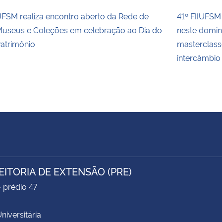
FSM realiza encontro aberto da Rede de
41º FIIUFSM 
useus e Coleções em celebração ao Dia do
neste domin
atrimônio
masterclass
intercâmbio
EITORIA DE EXTENSÃO (PRE)
- prédio 47
niversitária