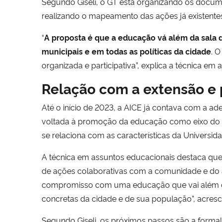
Segundo Giseli, o GT está organizando os docum
realizando o mapeamento das ações já existente
“
A proposta é que a educação vá além da sala d
municipais e em todas as políticas da cidade
. 
organizada e participativa”, explica a técnica e
Relação com a extensão e
Até o início de 2023, a AICE já contava com a ad
voltada à promoção da educação como eixo do de
se relaciona com as características da Univers
A técnica em assuntos educacionais destaca que 
de ações colaborativas com a comunidade e do a
compromisso com uma educação que vai além dos
concretas da cidade e de sua população”, acresce
Segundo Giseli, os próximos passos são a forma