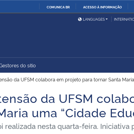
COMUNICA BR
ACESSO À INFORMAÇÃO
Ministério da Defesa
Ministério das Relações
Mini
IR
LANGUAGES
INTERNATI
Exteriores
PARA
O
Ministério da Cidadania
Ministério da Saúde
Mini
CONTEÚDO
Gestores do sítio
Ministério do
Controladoria-Geral da
Mini
Desenvolvimento Regional
União
Famí
xtensão da UFSM colabora em projeto para tornar Santa Mar
Hum
xtensão da UFSM colab
Advocacia-Geral da União
Banco Central do Brasil
Plan
 Maria uma “Cidade Edu
oi realizada nesta quarta-feira. Iniciativ