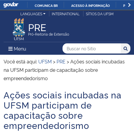
COMUNICA BR
ACESSO À INFORMAÇÃO
PARTI
Casa Civil
LANGUAGES
INTERNATIONAL
SÍTIOS DA UFSM
IR
PARA
PRE
Ministério da Justiça e Segurança Pública
O
Pró-Reitoria de Extensão
CONTEÚDO
Ministério da Defesa
Buscar no no Sítio
Busca
Busca:
Menu Principal do Sítio
Menu
Busc
Ministério das Relações Exteriores
Você está aqui:
UFSM
>
PRE
>
Ações sociais incubadas
na UFSM participam de capacitação sobre
Ministério da Economia
empreendedorismo
Ações sociais incubadas na
Ministério da Infraestrutura
Início do conteúdo
UFSM participam de
Ministério da Agricultura, Pecuária e Abastecimento
capacitação sobre
empreendedorismo
Ministério da Educação