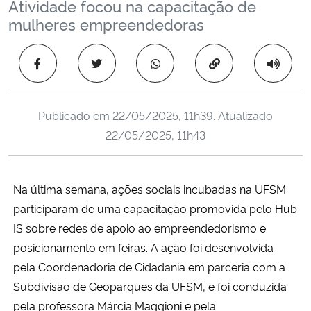
Atividade focou na capacitação de
Ministério da Cidadania
mulheres empreendedoras
Ministério da Saúde
Copiar para área 
Ministério de Minas e Energia
Publicado em
22/05/2025, 11h39
. Atualizado
Ministério da Ciência, Tecnologia, Inovações e Comunicações
22/05/2025, 11h43
Ministério do Meio Ambiente
Na última semana, ações sociais incubadas na UFSM
Ministério do Turismo
participaram de uma capacitação promovida pelo Hub
IS sobre redes de apoio ao empreendedorismo e
Ministério do Desenvolvimento Regional
posicionamento em feiras. A ação foi desenvolvida
pela Coordenadoria de Cidadania em parceria com a
Controladoria-Geral da União
Subdivisão de Geoparques da UFSM, e foi conduzida
pela professora Márcia Maggioni e pela
Ministério da Mulher, da Família e dos Direitos Humanos