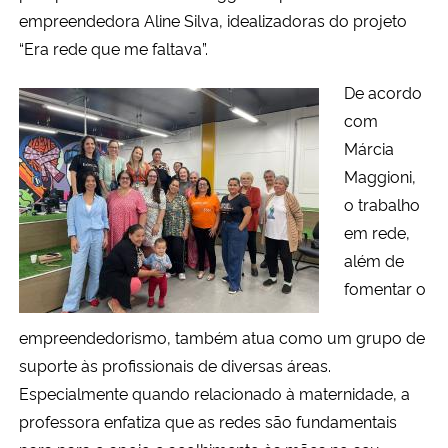
empreendedora Aline Silva, idealizadoras do projeto
“Era rede que me faltava”.
Secretaria-Geral
De acordo
Secretaria de Governo
com
Márcia
Gabinete de Segurança Institucional
Maggioni,
o trabalho
Advocacia-Geral da União
em rede,
além de
Banco Central do Brasil
fomentar o
Planalto
empreendedorismo, também atua como um grupo de
suporte às profissionais de diversas áreas.
Especialmente quando relacionado à maternidade, a
professora enfatiza que as redes são fundamentais