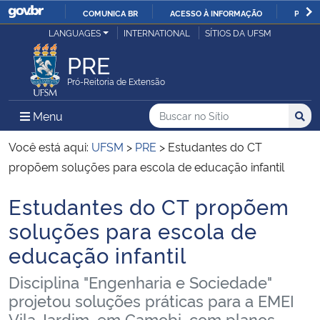
COMUNICA BR
ACESSO À INFORMAÇÃO
PARTI
Casa Civil
LANGUAGES
INTERNATIONAL
SÍTIOS DA UFSM
IR
PARA
PRE
Ministério da Justiça e Segurança Pública
O
Pró-Reitoria de Extensão
CONTEÚDO
Ministério da Defesa
Buscar no no Sítio
Busca
Busca:
Menu Principal do Sítio
Menu
Busc
Ministério das Relações Exteriores
Você está aqui:
UFSM
>
PRE
>
Estudantes do CT
propõem soluções para escola de educação infantil
Ministério da Economia
Estudantes do CT propõem
Início do conteúdo
Ministério da Infraestrutura
soluções para escola de
educação infantil
Ministério da Agricultura, Pecuária e Abastecimento
Disciplina "Engenharia e Sociedade"
Ministério da Educação
projetou soluções práticas para a EMEI
Vila Jardim, em Camobi, com planos