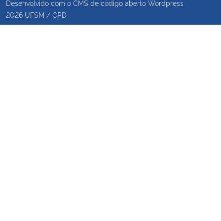
Desenvolvido com o CMS de código aberto
Wordpress
2026
UFSM
/
CPD