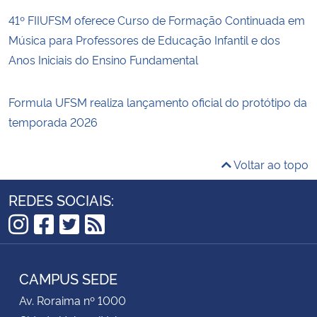
41º FIIUFSM oferece Curso de Formação Continuada em
Música para Professores de Educação Infantil e dos
Anos Iniciais do Ensino Fundamental
Formula UFSM realiza lançamento oficial do protótipo da
temporada 2026
Voltar ao topo
REDES SOCIAIS:
Instagram
Facebook
Twitter
RSS
CAMPUS SEDE
Av. Roraima nº 1000