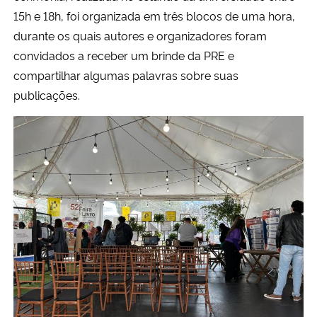
15h e 18h, foi organizada em três blocos de uma hora,
Secretaria-Geral
durante os quais autores e organizadores foram
convidados a receber um brinde da PRE e
Secretaria de Governo
compartilhar algumas palavras sobre suas
publicações.
Gabinete de Segurança Institucional
Advocacia-Geral da União
Banco Central do Brasil
Planalto