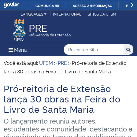
COMUNICA BR
ACESSO À INFORMAÇÃO
PARTI
Casa Civil
LANGUAGES
INTERNATIONAL
SÍTIOS DA UFSM
IR
PARA
PRE
Ministério da Justiça e Segurança Pública
O
Pró-Reitoria de Extensão
CONTEÚDO
Ministério da Defesa
Buscar no no Sítio
Busca
Busca:
Menu Principal do Sítio
Menu
Busc
Ministério das Relações Exteriores
Você está aqui:
UFSM
>
PRE
>
Pró-reitoria de Extensão
lança 30 obras na Feira do Livro de Santa Maria
Ministério da Economia
Pró-reitoria de Extensão
Início do conteúdo
Ministério da Infraestrutura
lança 30 obras na Feira do
Livro de Santa Maria
Ministério da Agricultura, Pecuária e Abastecimento
O lançamento reuniu autores,
Ministério da Educação
estudantes e comunidade, destacando a
diversidade de temas das publicações e