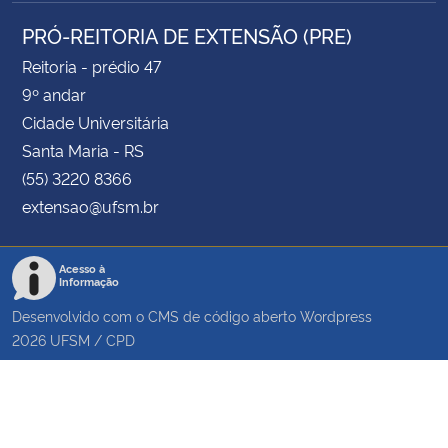
PRÓ-REITORIA DE EXTENSÃO (PRE)
Reitoria - prédio 47
9º andar
Cidade Universitária
Santa Maria - RS
(55) 3220 8366
extensao@ufsm.br
Acesso à
Informação
Desenvolvido com o CMS de código aberto
Wordpress
2026
UFSM
/
CPD