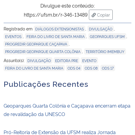
Divulgue este conteúdo:
https://ufsm.br/r-346-13489
Copiar
para área de tran
Registrado em
,
,
DIÁLOGOS EXTENSIONISTAS
DIVULGAÇÃO
,
,
,
EVENTOS
FEIRA DO LIVRO DE SANTA MARIA
GEOPARQUES UFSM
,
PROGREDIR GEOPARQUE CAÇAPAVA
,
PROGREDIR GEOPARQUE QUARTA COLÔNIA
TERRITÓRIO IMEMBUY
,
,
,
Assunto(s):
DIVULGAÇÃO
EDITORA PRE
EVENTO
,
,
,
FEIRA DO LIVRO DE SANTA MARIA
ODS 04
ODS 08
ODS 17
Publicações Recentes
Geoparques Quarta Colônia e Caçapava encerram etapa
de revalidação da UNESCO
Pró-Reitoria de Extensão da UFSM realiza Jornada