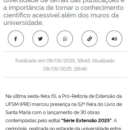
Ministério da Cidadania
a importância de tornar o conhecimento
científico acessível além dos muros da
universidade.
Ministério da Saúde
Ministério de Minas e Energia
Copiar para área 
Ministério da Ciência, Tecnologia, Inovações e Comunicações
Publicado em
08/09/2025, 16h42
. Atualizado
Ministério do Meio Ambiente
08/09/2025, 16h46
Ministério do Turismo
Na última sexta-feira (5), a Pró-Reitoria de Extensão da
Ministério do Desenvolvimento Regional
UFSM (PRE) marcou presença na 52ª Feira do Livro de
Santa Maria com o lançamento de 30 obras
Controladoria-Geral da União
contempladas pelo edital
“Série Extensão 2025”
. A
cerimônia, realizada no estande da universidade entre
Ministério da Mulher, da Família e dos Direitos Humanos