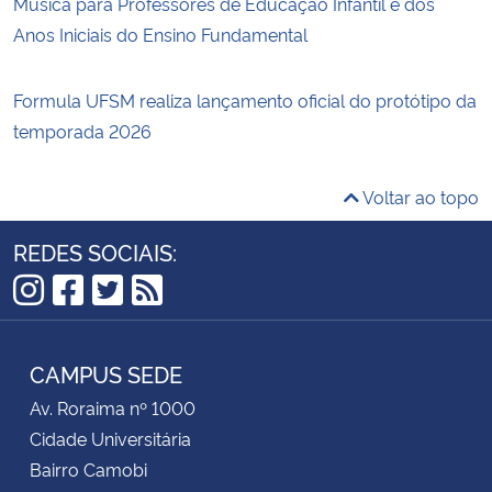
Música para Professores de Educação Infantil e dos
Anos Iniciais do Ensino Fundamental
Formula UFSM realiza lançamento oficial do protótipo da
temporada 2026
Voltar ao topo
REDES SOCIAIS:
Instagram
Facebook
Twitter
RSS
CAMPUS SEDE
Av. Roraima nº 1000
Cidade Universitária
Bairro Camobi