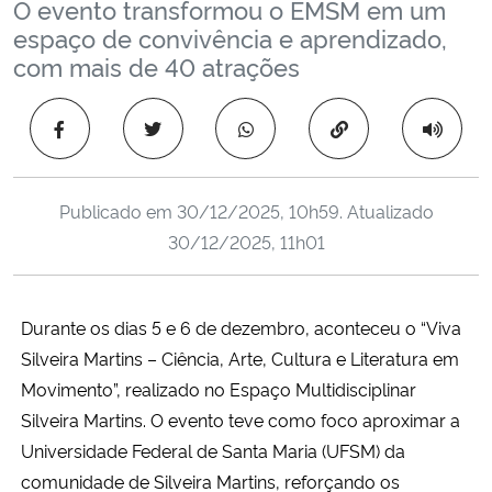
O evento transformou o EMSM em um
Ministério da Cidadania
espaço de convivência e aprendizado,
com mais de 40 atrações
Ministério da Saúde
Copiar para área 
Ministério de Minas e Energia
Ministério da Ciência, Tecnologia, Inovações e Comunicações
Publicado em
30/12/2025, 10h59
. Atualizado
30/12/2025, 11h01
Ministério do Meio Ambiente
Ministério do Turismo
Durante os dias 5 e 6 de dezembro, aconteceu o “Viva
Silveira Martins – Ciência, Arte, Cultura e Literatura em
Ministério do Desenvolvimento Regional
Movimento”, realizado no Espaço Multidisciplinar
Silveira Martins. O evento teve como foco aproximar a
Controladoria-Geral da União
Universidade Federal de Santa Maria (UFSM) da
comunidade de Silveira Martins, reforçando os
Ministério da Mulher, da Família e dos Direitos Humanos