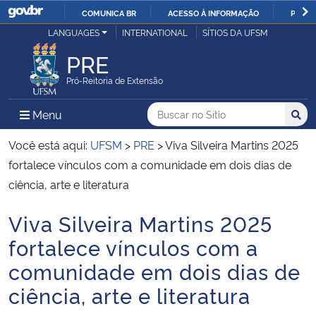
COMUNICA BR
ACESSO À INFORMAÇÃO
PARTI
Casa Civil
LANGUAGES
INTERNATIONAL
SÍTIOS DA UFSM
IR
PARA
PRE
Ministério da Justiça e Segurança Pública
O
Pró-Reitoria de Extensão
CONTEÚDO
Ministério da Defesa
Buscar no no Sítio
Busca
Busca:
Menu Principal do Sítio
Menu
Busc
Ministério das Relações Exteriores
Você está aqui:
UFSM
>
PRE
>
Viva Silveira Martins 2025
fortalece vínculos com a comunidade em dois dias de
Ministério da Economia
ciência, arte e literatura
Viva Silveira Martins 2025
Ministério da Infraestrutura
Início do conteúdo
fortalece vínculos com a
Ministério da Agricultura, Pecuária e Abastecimento
comunidade em dois dias de
ciência, arte e literatura
Ministério da Educação