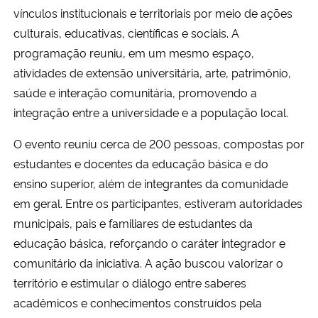
vínculos institucionais e territoriais por meio de ações
culturais, educativas, científicas e sociais. A
Secretaria-Geral
programação reuniu, em um mesmo espaço,
Secretaria de Governo
atividades de extensão universitária, arte, patrimônio,
saúde e interação comunitária, promovendo a
Gabinete de Segurança Institucional
integração entre a universidade e a população local.
O evento reuniu cerca de 200 pessoas, compostas por
Advocacia-Geral da União
estudantes e docentes da educação básica e do
ensino superior, além de integrantes da comunidade
Banco Central do Brasil
em geral. Entre os participantes, estiveram autoridades
Planalto
municipais, pais e familiares de estudantes da
educação básica, reforçando o caráter integrador e
comunitário da iniciativa. A ação buscou valorizar o
território e estimular o diálogo entre saberes
acadêmicos e conhecimentos construídos pela