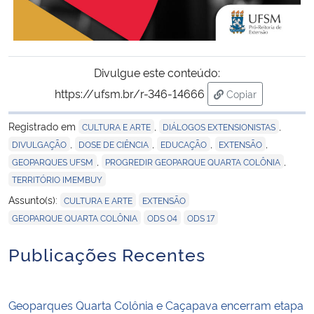
Divulgue este conteúdo:
https://ufsm.br/r-346-14666
Copiar
para área de tran
Registrado em
,
,
CULTURA E ARTE
DIÁLOGOS EXTENSIONISTAS
,
,
,
,
DIVULGAÇÃO
DOSE DE CIÊNCIA
EDUCAÇÃO
EXTENSÃO
,
,
GEOPARQUES UFSM
PROGREDIR GEOPARQUE QUARTA COLÔNIA
TERRITÓRIO IMEMBUY
,
,
Assunto(s):
CULTURA E ARTE
EXTENSÃO
,
,
GEOPARQUE QUARTA COLÔNIA
ODS 04
ODS 17
Publicações Recentes
Geoparques Quarta Colônia e Caçapava encerram etapa