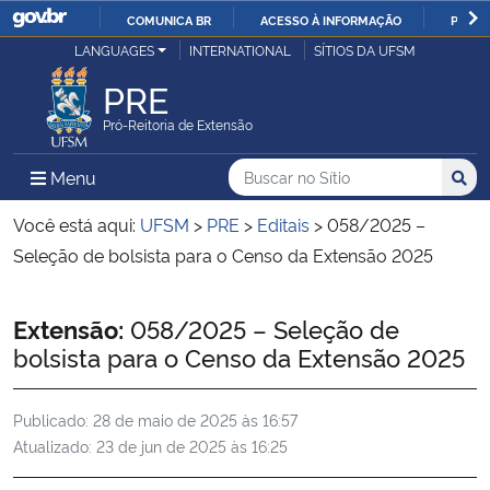
COMUNICA BR
ACESSO À INFORMAÇÃO
PARTI
Casa Civil
LANGUAGES
INTERNATIONAL
SÍTIOS DA UFSM
IR
PARA
PRE
Ministério da Justiça e Segurança Pública
O
Pró-Reitoria de Extensão
CONTEÚDO
Ministério da Defesa
Buscar no no Sítio
Busca
Busca:
Menu Principal do Sítio
Menu
Busc
Ministério das Relações Exteriores
Você está aqui:
UFSM
>
PRE
>
Editais
>
058/2025 –
Seleção de bolsista para o Censo da Extensão 2025
Ministério da Economia
Início do conteúdo
Extensão:
058/2025 – Seleção de
Ministério da Infraestrutura
bolsista para o Censo da Extensão 2025
Ministério da Agricultura, Pecuária e Abastecimento
Publicado:
28 de maio de 2025 às 16:57
Atualizado:
23 de jun de 2025 às 16:25
Ministério da Educação