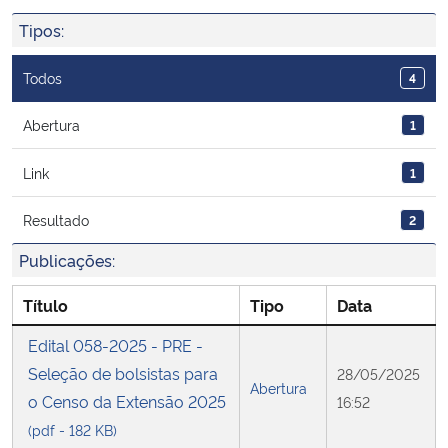
Ministério da Cidadania
Tipos:
Ministério da Saúde
Todos
4
Ministério de Minas e Energia
Abertura
1
Link
1
Ministério da Ciência, Tecnologia, Inovações e Comunicações
Resultado
2
Ministério do Meio Ambiente
Publicações:
Ministério do Turismo
Título
Tipo
Data
Ministério do Desenvolvimento Regional
Edital 058-2025 - PRE -
Seleção de bolsistas para
28/05/2025
Abertura
Controladoria-Geral da União
o Censo da Extensão 2025
16:52
(pdf - 182 KB)
Ministério da Mulher, da Família e dos Direitos Humanos