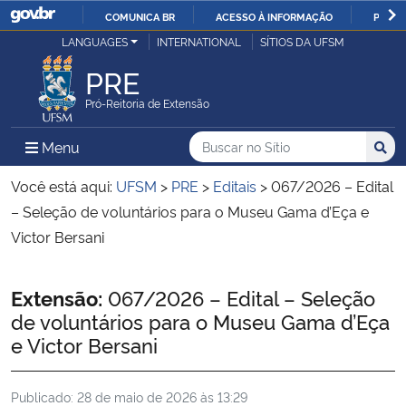
COMUNICA BR
ACESSO À INFORMAÇÃO
PARTI
Casa Civil
LANGUAGES
INTERNATIONAL
SÍTIOS DA UFSM
IR
PARA
PRE
Ministério da Justiça e Segurança Pública
O
Pró-Reitoria de Extensão
CONTEÚDO
Ministério da Defesa
Buscar no no Sítio
Busca
Busca:
Menu Principal do Sítio
Menu
Busc
Ministério das Relações Exteriores
Você está aqui:
UFSM
>
PRE
>
Editais
>
067/2026 – Edital
– Seleção de voluntários para o Museu Gama d’Eça e
Ministério da Economia
Victor Bersani
Ministério da Infraestrutura
Início do conteúdo
Extensão:
067/2026 – Edital – Seleção
de voluntários para o Museu Gama d’Eça
Ministério da Agricultura, Pecuária e Abastecimento
e Victor Bersani
Ministério da Educação
Publicado:
28 de maio de 2026 às 13:29