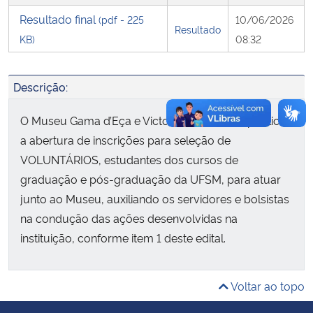
Resultado final
(pdf - 225
10/06/2026
Resultado
Secretaria-Geral
KB)
08:32
Secretaria de Governo
Descrição:
Gabinete de Segurança Institucional
O Museu Gama d’Eça e Victor Bersani torna pública
a abertura de inscrições para seleção de
Advocacia-Geral da União
VOLUNTÁRIOS, estudantes dos cursos de
graduação e pós-graduação da UFSM, para atuar
Banco Central do Brasil
junto ao Museu, auxiliando os servidores e bolsistas
na condução das ações desenvolvidas na
Planalto
instituição, conforme item 1 deste edital.
Voltar ao topo