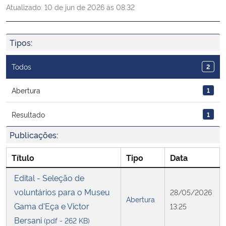
Atualizado:
10 de jun de 2026 às 08:32
Ministério da Cidadania
Ministério da Saúde
Tipos:
Ministério de Minas e Energia
Todos
2
Ministério da Ciência, Tecnologia, Inovações e Comunicações
Abertura
1
Resultado
1
Ministério do Meio Ambiente
Publicações:
Ministério do Turismo
Título
Tipo
Data
Ministério do Desenvolvimento Regional
Edital - Seleção de
voluntários para o Museu
28/05/2026
Controladoria-Geral da União
Abertura
Gama d'Eça e Victor
13:25
Bersani
(pdf - 262 KB)
Ministério da Mulher, da Família e dos Direitos Humanos