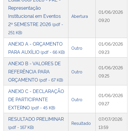
Representação
01/06/2026
Secretaria-Geral
Institucional em Eventos
Abertura
09:20
2º SEMESTRE 2026
(pdf -
Secretaria de Governo
251 KB)
ANEXO A - ORÇAMENTO
01/06/2026
Gabinete de Segurança Institucional
Outro
PARA AUXÍLIO
(pdf - 66 KB)
09:23
Advocacia-Geral da União
ANEXO B - VALORES DE
01/06/2026
REFERÊNCIA PARA
Outro
Banco Central do Brasil
09:25
ORÇAMENTO
(pdf - 67 KB)
ANEXO C - DECLARAÇÃO
Planalto
01/06/2026
DE PARTICIPANTE
Outro
09:27
EXTERNO
(pdf - 45 KB)
RESULTADO PRELIMINAR
07/07/2026
Resultado
(pdf - 167 KB)
13:59