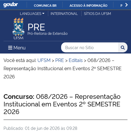
COMUNICA BR
ACESSO À INFORMAÇÃO
PARTI
Casa Civil
LANGUAGES
INTERNATIONAL
SÍTIOS DA UFSM
IR
PARA
PRE
Ministério da Justiça e Segurança Pública
O
Pró-Reitoria de Extensão
CONTEÚDO
Ministério da Defesa
Buscar no no Sítio
Busca
Busca:
Menu Principal do Sítio
Menu
Busc
Ministério das Relações Exteriores
Você está aqui:
UFSM
>
PRE
>
Editais
>
068/2026 –
Representação Institucional em Eventos 2º SEMESTRE
Ministério da Economia
2026
Ministério da Infraestrutura
Início do conteúdo
Concurso:
068/2026 – Representação
Institucional em Eventos 2º SEMESTRE
Ministério da Agricultura, Pecuária e Abastecimento
2026
Ministério da Educação
Publicado:
01 de jun de 2026 às 09:28