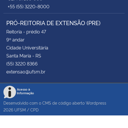
+55 (55) 3220-8000
PRÓ-REITORIA DE EXTENSÃO (PRE)
Reitoria - prédio 47
9º andar
Cidade Universitária
Santa Maria - RS
(55) 3220 8366
extensao@ufsm.br
Acesso à
Informação
Desenvolvido com o CMS de código aberto
Wordpress
2026
UFSM
/
CPD