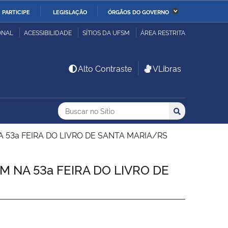
PARTICIPE
LEGISLAÇÃO
ÓRGÃOS DO GOVERNO
stério da Economia
Ministério da Infraestrutura
ONAL
ACESSIBILIDADE
SÍTIOS DA UFSM
ÁREA RESTRITA
stério de Minas e Energia
Ministério da Ciência,
Alto Contraste
VLibras
Tecnologia, Inovações e
Comunicações
Buscar no no Sítio
Busca
Busca:
Buscar
stério da Mulher, da
Secretaria-Geral
lia e dos Direitos
 53a FEIRA DO LIVRO DE SANTA MARIA/RS
anos
 NA 53a FEIRA DO LIVRO DE
alto