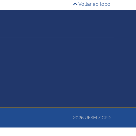
Voltar ao topo
2026
UFSM
/
CPD