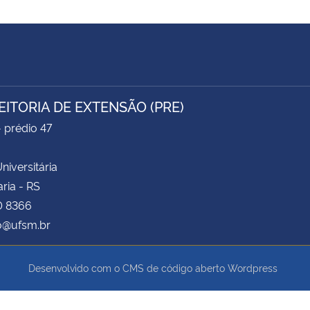
EITORIA DE EXTENSÃO (PRE)
- prédio 47
niversitária
ria - RS
0 8366
o@ufsm.br
Desenvolvido com o CMS de código aberto
Wordpress