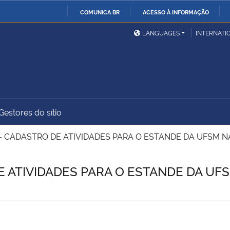
COMUNICA BR
ACESSO À INFORMAÇÃO
Ministério da Defesa
Ministério das Relações
Mini
IR
LANGUAGES
INTERNATI
Exteriores
PARA
O
Ministério da Cidadania
Ministério da Saúde
Mini
CONTEÚDO
Gestores do sítio
Ministério do
Controladoria-Geral da
Mini
Desenvolvimento Regional
União
Famí
– CADASTRO DE ATIVIDADES PARA O ESTANDE DA UFSM NA
Hum
 ATIVIDADES PARA O ESTANDE DA UFSM
Advocacia-Geral da União
Banco Central do Brasil
Plan