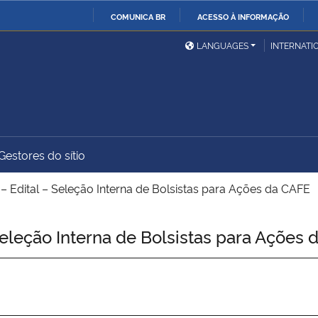
COMUNICA BR
ACESSO À INFORMAÇÃO
Ministério da Defesa
Ministério das Relações
Mini
IR
LANGUAGES
INTERNATI
Exteriores
PARA
O
Ministério da Cidadania
Ministério da Saúde
Mini
CONTEÚDO
Gestores do sítio
Ministério do
Controladoria-Geral da
Mini
Desenvolvimento Regional
União
Famí
 Edital – Seleção Interna de Bolsistas para Ações da CAFE
Hum
eleção Interna de Bolsistas para Ações 
Advocacia-Geral da União
Banco Central do Brasil
Plan