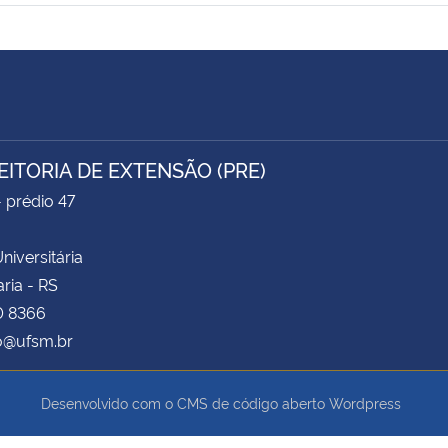
EITORIA DE EXTENSÃO (PRE)
- prédio 47
niversitária
ria - RS
0 8366
o@ufsm.br
Desenvolvido com o CMS de código aberto
Wordpress