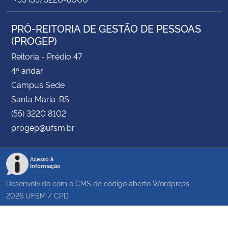
PRÓ-REITORIA DE GESTÃO DE PESSOAS
(PROGEP)
Reitoria - Prédio 47
4º andar
Campus Sede
Santa Maria-RS
(55) 3220 8102
progep@ufsm.br
Acesso à
Informação
Desenvolvido com o CMS de código aberto
Wordpress
2026
UFSM
/
CPD