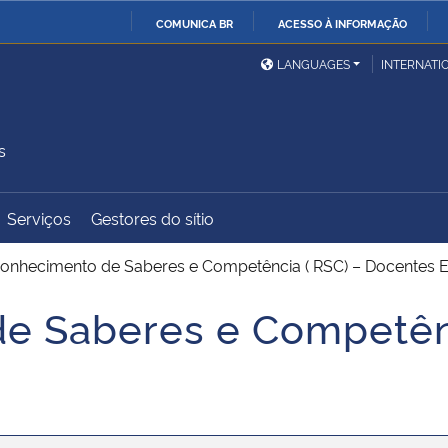
COMUNICA BR
ACESSO À INFORMAÇÃO
Ministério da Defesa
Ministério das Relações
Mini
IR
LANGUAGES
INTERNATI
Exteriores
PARA
O
Ministério da Cidadania
Ministério da Saúde
Mini
CONTEÚDO
s
Serviços
Gestores do sítio
Ministério do
Controladoria-Geral da
Mini
Desenvolvimento Regional
União
Famí
onhecimento de Saberes e Competência ( RSC) – Docentes 
Hum
e Saberes e Competênc
Advocacia-Geral da União
Banco Central do Brasil
Plan