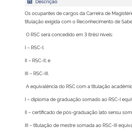
Descrição
Os ocupantes de cargos da Carreira de Magistéri
titulação exigida com o Reconhecimento de Sab
O RSC será concedido em 3 (três) níveis:
I – RSC-I;
II – RSC-II; e
III – RSC-III.
A equivalência do RSC com a titulação acadêmica
I – diploma de graduação somado ao RSC-I equiva
II – certificado de pós-graduação lato sensu so
III – titulação de mestre somada ao RSC-III equiv