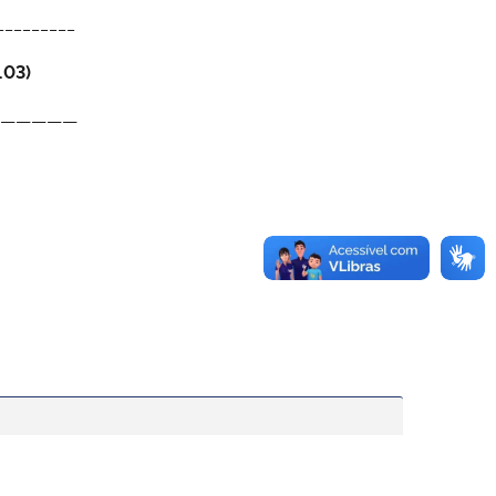
_________
.03)
—————