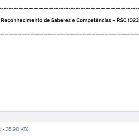
________________________________________________________
e Reconhecimento de Saberes e Competências – RSC (023
————————————————————————————————
- 35,90 KB)