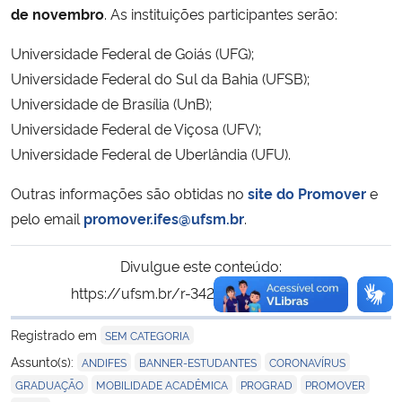
de novembro
. As instituições participantes serão:
Universidade Federal de Goiás (UFG);
Universidade Federal do Sul da Bahia (UFSB);
Universidade de Brasília (UnB);
Universidade Federal de Viçosa (UFV);
Universidade Federal de Uberlândia (UFU).
Outras informações são obtidas no
site do Promover
e
pelo email
promover.ifes@ufsm.br
.
Divulgue este conteúdo:
https://ufsm.br/r-342-18307
Copiar
para área de tran
Registrado em
SEM CATEGORIA
,
,
,
Assunto(s):
ANDIFES
BANNER-ESTUDANTES
CORONAVÍRUS
,
,
,
,
GRADUAÇÃO
MOBILIDADE ACADÊMICA
PROGRAD
PROMOVER