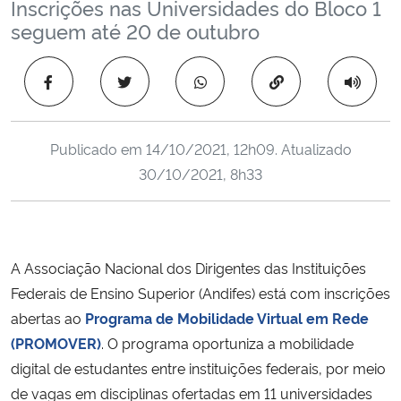
Inscrições nas Universidades do Bloco 1
Ministério da Cidadania
seguem até 20 de outubro
Ministério da Saúde
Copiar para área 
Ministério de Minas e Energia
Publicado em
14/10/2021, 12h09
. Atualizado
Ministério da Ciência, Tecnologia, Inovações e Comunicações
30/10/2021, 8h33
Ministério do Meio Ambiente
Ministério do Turismo
A Associação Nacional dos Dirigentes das Instituições
Federais de Ensino Superior (Andifes) está com inscrições
Ministério do Desenvolvimento Regional
abertas ao
Programa de Mobilidade Virtual em Rede
(PROMOVER)
. O programa oportuniza a mobilidade
Controladoria-Geral da União
digital de estudantes entre instituições federais, por meio
de vagas em disciplinas ofertadas em 11 universidades
Ministério da Mulher, da Família e dos Direitos Humanos