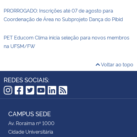
PRORROGADO: Inscrições até 07 de agosto para
Coordenação de Área no Subprojeto Dança do Pibid
PET Educom Clima inicia seleção para novos membros
na UFSM/FW
Voltar ao topo
REDES SOCIAIS:
Instagram
Facebook
Twitter
YouTube
LinkedIn
RSS
CAMPUS SEDE
Av. Roraima nº 1000
Cidade Universitária