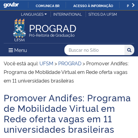
COMUNICA BR
ACESSO À INFORMAÇÃO
PARTI
Casa Civil
LANGUAGES
INTERNATIONAL
SÍTIOS DA UFSM
IR
PARA
PROGRAD
Ministério da Justiça e Segurança Pública
O
Pró-Reitoria de Graduação
CONTEÚDO
Ministério da Defesa
Buscar no no Sítio
Busca
Busca:
Menu Principal do Sítio
Menu
Busc
Ministério das Relações Exteriores
Você está aqui:
UFSM
>
PROGRAD
>
Promover Andifes:
Programa de Mobilidade Virtual em Rede oferta vagas
Ministério da Economia
em 11 universidades brasileiras
Promover Andifes: Programa
Ministério da Infraestrutura
Início do conteúdo
de Mobilidade Virtual em
Ministério da Agricultura, Pecuária e Abastecimento
Rede oferta vagas em 11
universidades brasileiras
Ministério da Educação