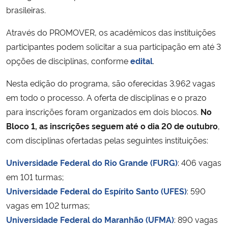
brasileiras.
Secretaria-Geral
Através do PROMOVER, os acadêmicos das instituições
participantes podem solicitar a sua participação em até 3
Secretaria de Governo
opções de disciplinas, conforme
edital
.
Gabinete de Segurança Institucional
Nesta edição do programa, são oferecidas 3.962 vagas
em todo o processo. A oferta de disciplinas e o prazo
Advocacia-Geral da União
para inscrições foram organizados em dois blocos.
No
Bloco 1, as inscrições seguem até o dia 20 de outubro
,
Banco Central do Brasil
com disciplinas ofertadas pelas seguintes instituições:
Planalto
Universidade Federal do Rio Grande (FURG)
: 406 vagas
em 101 turmas;
Universidade Federal do Espírito Santo (UFES)
: 590
vagas em 102 turmas;
Universidade Federal do Maranhão (UFMA)
: 890 vagas