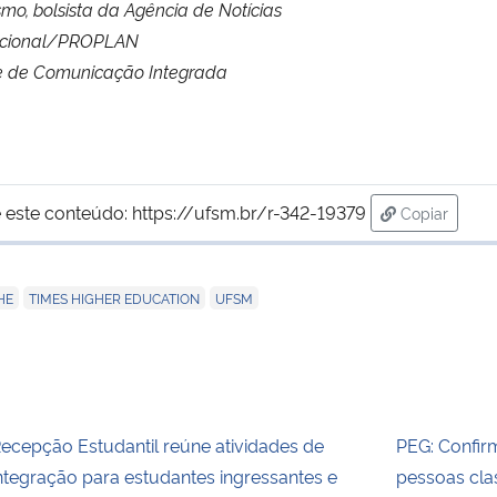
smo, bolsista da Agência de Notícias
macional/PROPLAN
de de Comunicação Integrada
 este conteúdo:
https://ufsm.br/r-342-19379
Copiar
para área d
,
,
HE
TIMES HIGHER EDUCATION
UFSM
ecepção Estudantil reúne atividades de
PEG: Confir
ntegração para estudantes ingressantes e
pessoas clas