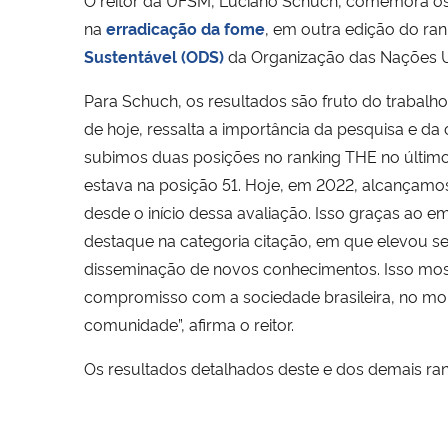
O reitor da UFSM, Luciano Schuch, comemora os 
na
erradicação da fome
, em outra edição do r
Sustentável (ODS)
da Organização das Nações U
Para Schuch, os resultados são fruto do trabal
de hoje, ressalta a importância da pesquisa e d
subimos duas posições no ranking THE no último
estava na posição 51. Hoje, em 2022, alcançamos
desde o início dessa avaliação. Isso graças ao
destaque na categoria citação, em que elevou seu
disseminação de novos conhecimentos. Isso mostr
compromisso com a sociedade brasileira, no mo
comunidade”, afirma o reitor.
Os resultados detalhados deste e dos demais r