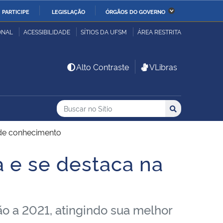
PARTICIPE
LEGISLAÇÃO
ÓRGÃOS DO GOVERNO
stério da Economia
Ministério da Infraestrutura
ONAL
ACESSIBILIDADE
SÍTIOS DA UFSM
ÁREA RESTRITA
stério de Minas e Energia
Ministério da Ciência,
Alto Contraste
VLibras
Tecnologia, Inovações e
Comunicações
Buscar no no Sítio
Busca
Busca:
Buscar
stério da Mulher, da
Secretaria-Geral
lia e dos Direitos
 de conhecimento
anos
 e se destaca na
alto
o a 2021, atingindo sua melhor