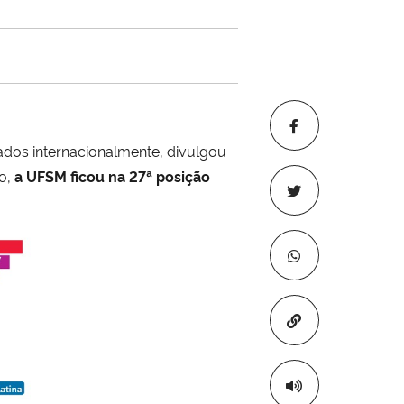
ados internacionalmente, divulgou
no,
a UFSM ficou na 27ª posição
Copiar para áre