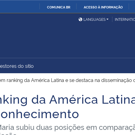
COMUNICA BR
ACESSO À INFORMAÇÃO
Ministério da Defesa
Ministério das Relações
Mini
IR
LANGUAGES
INTERNATI
Exteriores
PARA
O
Ministério da Cidadania
Ministério da Saúde
Mini
CONTEÚDO
estores do sítio
Ministério do
Controladoria-Geral da
Mini
Desenvolvimento Regional
União
Famí
m ranking da América Latina e se destaca na disseminação
Hum
ing da América Latina
Advocacia-Geral da União
Banco Central do Brasil
Plan
conhecimento
Maria subiu duas posições em comparaçã