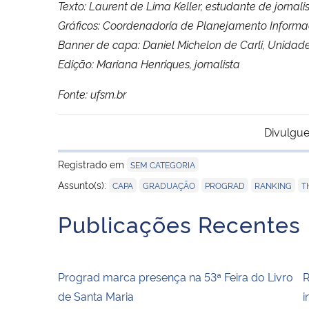
Texto: Laurent de Lima Keller, estudante de jornali
Gráficos: Coordenadoria de Planejamento Infor
Banner de capa: Daniel Michelon de Carli, Unida
Edição: Mariana Henriques, jornalista
Fonte: ufsm.br
Divulgue
Registrado em
SEM CATEGORIA
,
,
,
,
Assunto(s):
CAPA
GRADUAÇÃO
PROGRAD
RANKING
T
Publicações Recentes
Prograd marca presença na 53ª Feira do Livro
R
de Santa Maria
i