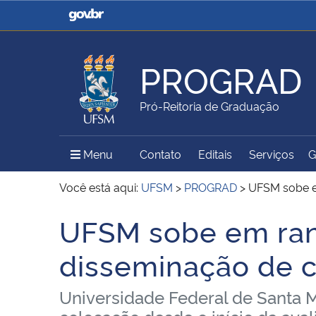
Casa Civil
Ministério da Justiça e
Segurança Pública
PROGRAD
Ministério da Agricultura,
Ministério da Educação
Pró-Reitoria de Graduação
Pecuária e Abastecimento
Menu Principal do Sítio
Menu
Contato
Editais
Serviços
G
Ministério do Meio Ambiente
Ministério do Turismo
Você está aqui:
UFSM
>
PROGRAD
>
UFSM sobe e
UFSM sobe em rank
Início do conteúdo
Secretaria de Governo
Gabinete de Segurança
disseminação de 
Institucional
Universidade Federal de Santa 