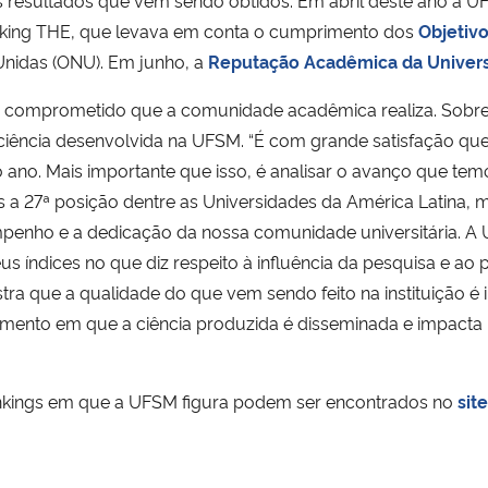
resultados que vêm sendo obtidos. Em abril deste ano a UF
anking THE, que levava em conta o cumprimento dos
Objetiv
nidas (ONU). Em junho, a
Reputação Acadêmica da Univer
ho comprometido que a comunidade acadêmica realiza. Sobre
a ciência desenvolvida na UFSM. “É com grande satisfação qu
 ano. Mais importante que isso, é analisar o avanço que t
 a 27ª posição dentre as Universidades da América Latina, 
 empenho e a dedicação da nossa comunidade universitária.
s índices no que diz respeito à influência da pesquisa e ao 
a que a qualidade do que vem sendo feito na instituição é 
mento em que a ciência produzida é disseminada e impacta
ankings em que a UFSM figura podem ser encontrados no
sit