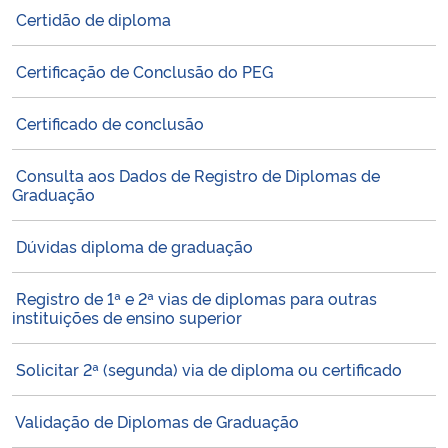
Certidão de diploma
Ministério da Cidadania
Certificação de Conclusão do PEG
Ministério da Saúde
Certificado de conclusão
Ministério de Minas e Energia
Consulta aos Dados de Registro de Diplomas de
Ministério da Ciência, Tecnologia, Inovações e Comunicações
Graduação
Ministério do Meio Ambiente
Dúvidas diploma de graduação
Ministério do Turismo
Registro de 1ª e 2ª vias de diplomas para outras
instituições de ensino superior
Ministério do Desenvolvimento Regional
Solicitar 2ª (segunda) via de diploma ou certificado
Controladoria-Geral da União
Validação de Diplomas de Graduação
Ministério da Mulher, da Família e dos Direitos Humanos