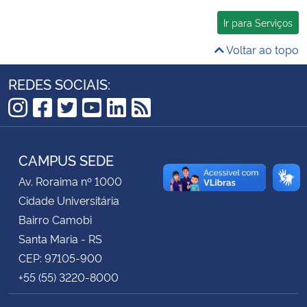
Ir para Serviços
Secretaria-Geral
Voltar ao topo
Secretaria de Governo
REDES SOCIAIS:
Gabinete de Segurança Institucional
Instagram
Facebook
Twitter
YouTube
LinkedIn
RSS
Advocacia-Geral da União
CAMPUS SEDE
Banco Central do Brasil
Av. Roraima nº 1000
Cidade Universitária
Planalto
Bairro Camobi
Santa Maria - RS
CEP: 97105-900
+55 (55) 3220-8000