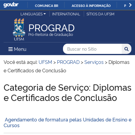
COMUNICA BR
ACESSO À INFORMAÇÃO
PARTI
Casa Civil
LANGUAGES
INTERNATIONAL
SÍTIOS DA UFSM
IR
PARA
PROGRAD
Ministério da Justiça e Segurança Pública
O
Pró-Reitoria de Graduação
CONTEÚDO
Ministério da Defesa
Buscar no no Sítio
Busca
Busca:
Menu Principal do Sítio
Menu
Busc
Ministério das Relações Exteriores
Você está aqui:
UFSM
>
PROGRAD
>
Serviços
>
Diplomas
e Certificados de Conclusão
Ministério da Economia
Categoria de Serviço:
Diplomas
Início do conteúdo
Ministério da Infraestrutura
e Certificados de Conclusão
Ministério da Agricultura, Pecuária e Abastecimento
Agendamento de formatura pelas Unidades de Ensino e
Ministério da Educação
Cursos