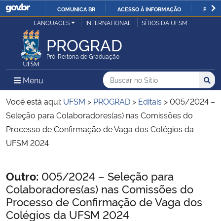
COMUNICA BR
ACESSO À INFORMAÇÃO
PARTI
Casa Civil
LANGUAGES
INTERNATIONAL
SÍTIOS DA UFSM
IR
PARA
PROGRAD
Ministério da Justiça e Segurança Pública
O
Pró-Reitoria de Graduação
CONTEÚDO
Ministério da Defesa
Buscar no no Sítio
Busca
Busca:
Menu Principal do Sítio
Menu
Busc
Ministério das Relações Exteriores
Você está aqui:
UFSM
>
PROGRAD
>
Editais
>
005/2024 –
Seleção para Colaboradores(as) nas Comissões do
Ministério da Economia
Processo de Confirmação de Vaga dos Colégios da
UFSM 2024
Ministério da Infraestrutura
Início do conteúdo
Outro:
005/2024 – Seleção para
Ministério da Agricultura, Pecuária e Abastecimento
Colaboradores(as) nas Comissões do
Processo de Confirmação de Vaga dos
Ministério da Educação
Colégios da UFSM 2024