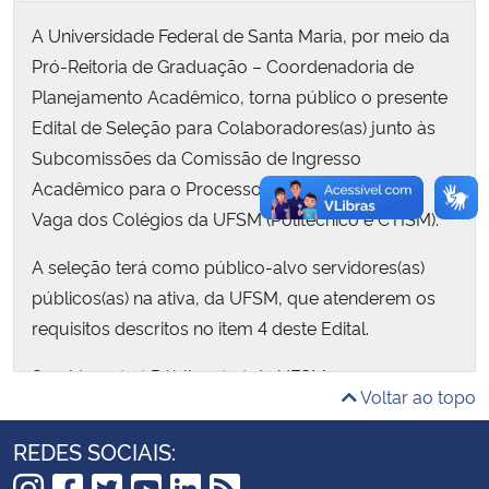
A Universidade Federal de Santa Maria, por meio da
Pró-Reitoria de Graduação – Coordenadoria de
Planejamento Acadêmico, torna público o presente
Edital de Seleção para Colaboradores(as) junto às
Subcomissões da Comissão de Ingresso
Acadêmico para o Processo de Confirmação de
Vaga dos Colégios da UFSM (Politécnico e CTISM).
A seleção terá como público-alvo servidores(as)
públicos(as) na ativa, da UFSM, que atenderem os
requisitos descritos no item 4 deste Edital.
Servidores(as) Públicos(as) da UFSM
Voltar ao topo
aposentados(as) poderão participar do Processo
Seletivo na condição de voluntários(as), não
REDES SOCIAIS:
concorrendo dentro do número de vagas.