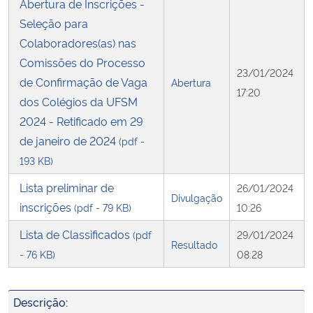
Abertura de Inscrições -
Seleção para
Secretaria-Geral
Colaboradores(as) nas
Comissões do Processo
Secretaria de Governo
23/01/2024
de Confirmação de Vaga
Abertura
17:20
dos Colégios da UFSM
Gabinete de Segurança Institucional
2024 - Retificado em 29
de janeiro de 2024
(pdf -
Advocacia-Geral da União
193 KB)
Banco Central do Brasil
Lista preliminar de
26/01/2024
Divulgação
inscrições
(pdf - 79 KB)
10:26
Planalto
Lista de Classificados
(pdf
29/01/2024
Resultado
- 76 KB)
08:28
Descrição: