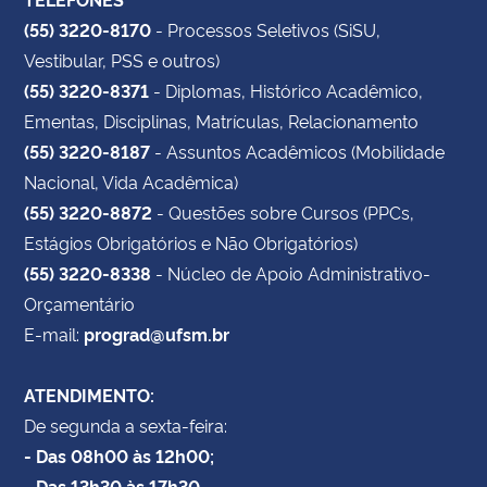
seguir:
(55) 3220-8170
- Processos Seletivos (SiSU,
05 vagas destinadas à Comissão de Triagem;
Vestibular, PSS e outros)
10 vagas destinadas à Comissão de
(55) 3220-8371
- Diplomas, Histórico Acadêmico,
Documentação;
Ementas, Disciplinas, Matrículas, Relacionamento
05 vagas destinadas à Comissão de Análise
(55) 3220-8187
- Assuntos Acadêmicos (Mobilidade
Socioeconômica;
Nacional, Vida Acadêmica)
05 vagas destinadas à Comissão de
(55) 3220-8872
- Questões sobre Cursos (PPCs,
Autodeclaração;
Estágios Obrigatórios e Não Obrigatórios)
05 vagas destinadas à Comissão de
(55) 3220-8338
- Núcleo de Apoio Administrativo-
Acessibilidade.
Orçamentário
E-mail:
prograd@ufsm.br
Vagas que, porventura, não sejam preenchidas
poderão ser remanejadas, conforme necessidade
ATENDIMENTO:
de
De segunda a sexta-feira:
serviço. Será reservado o percentual de até 10% de
- Das 08h00 às 12h00;
vagas em cada comissão para ser preenchido,
- Das 13h30 às 17h30.