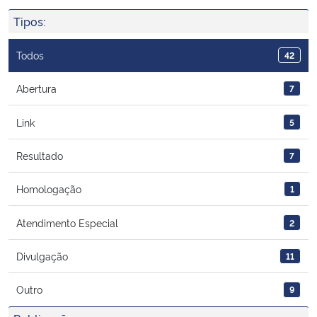
Ministério da Cidadania
Tipos:
Ministério da Saúde
Todos
42
Ministério de Minas e Energia
Abertura
7
Link
5
Ministério da Ciência, Tecnologia, Inovações e Comunicações
Resultado
7
Ministério do Meio Ambiente
Homologação
1
Ministério do Turismo
Atendimento Especial
2
Ministério do Desenvolvimento Regional
Divulgação
11
Controladoria-Geral da União
Outro
9
Ministério da Mulher, da Família e dos Direitos Humanos