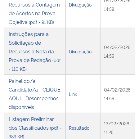
04/02/2026
Recursos à Contagem
Divulgação
14:58
de Acertos na Prova
Objetiva
(pdf - 91 KB)
Instruções para a
Solicitação de
04/02/2026
Recursos à Nota da
Divulgação
14:59
Prova de Redação
(pdf
- 110 KB)
Painel do/a
Candidato/a - CLIQUE
04/02/2026
Link
AQUI - Desempenhos
14:59
disponíveis
Listagem Preliminar
13/02/2026
dos Classificados
(pdf -
Resultado
11:25
389 KB)