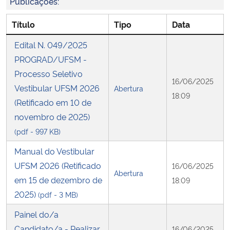
Publicações:
Título
Tipo
Data
Secretaria-Geral
Edital N. 049/2025
Secretaria de Governo
PROGRAD/UFSM -
Processo Seletivo
Gabinete de Segurança Institucional
16/06/2025
Vestibular UFSM 2026
Abertura
18:09
(Retificado em 10 de
Advocacia-Geral da União
novembro de 2025)
(pdf - 997 KB)
Banco Central do Brasil
Manual do Vestibular
Planalto
UFSM 2026 (Retificado
16/06/2025
Abertura
em 15 de dezembro de
18:09
2025)
(pdf - 3 MB)
Painel do/a
Candidato/a - Realizar
16/06/2025