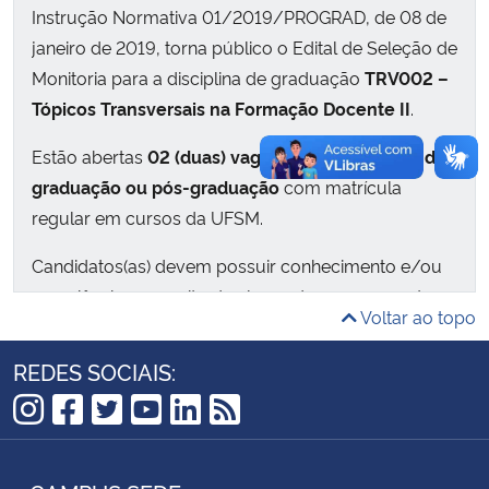
Instrução Normativa 01/2019/PROGRAD, de 08 de
janeiro de 2019, torna público o Edital de Seleção de
Monitoria para a disciplina de graduação
TRV002 –
Tópicos Transversais na Formação Docente II
.
Estão abertas
02 (duas) vagas para estudantes de
graduação ou pós-graduação
com matrícula
regular em cursos da UFSM.
Candidatos(as) devem possuir conhecimento e/ou
experiência a respeito de algum dos componentes
Voltar ao topo
curriculares da
disciplina TRV002
:
Diversidade
religiosa, étnico-racial, de gênero, sexual,
REDES SOCIAIS:
educação ambiental e sustentabilidade
.
Instagram
Facebook
Twitter
YouTube
LinkedIn
RSS
As pessoas selecionadas e convocadas terão as
seguintes obrigações: