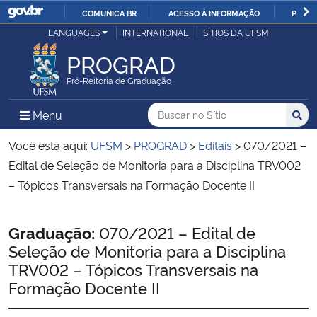
COMUNICA BR
ACESSO À INFORMAÇÃO
PARTI
Casa Civil
LANGUAGES
INTERNATIONAL
SÍTIOS DA UFSM
IR
PARA
PROGRAD
Ministério da Justiça e Segurança Pública
O
Pró-Reitoria de Graduação
CONTEÚDO
Ministério da Defesa
Buscar no no Sítio
Busca
Busca:
Menu Principal do Sítio
Menu
Busc
Ministério das Relações Exteriores
Você está aqui:
UFSM
>
PROGRAD
>
Editais
>
070/2021 –
Edital de Seleção de Monitoria para a Disciplina TRV002
Ministério da Economia
– Tópicos Transversais na Formação Docente II
Ministério da Infraestrutura
Início do conteúdo
Graduação:
070/2021 – Edital de
Seleção de Monitoria para a Disciplina
Ministério da Agricultura, Pecuária e Abastecimento
TRV002 – Tópicos Transversais na
Formação Docente II
Ministério da Educação