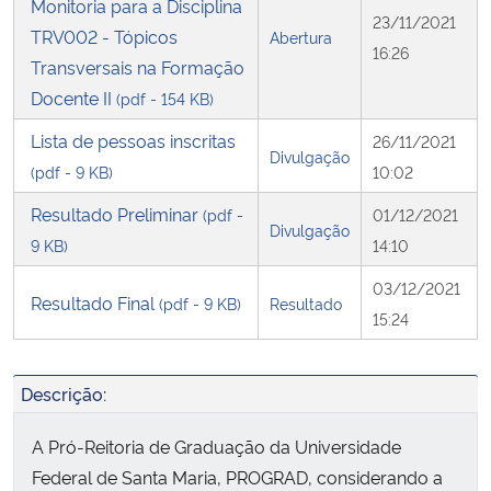
Monitoria para a Disciplina
23/11/2021
TRV002 - Tópicos
Abertura
Secretaria-Geral
16:26
Transversais na Formação
Docente II
(pdf - 154 KB)
Secretaria de Governo
Lista de pessoas inscritas
26/11/2021
Divulgação
Gabinete de Segurança Institucional
(pdf - 9 KB)
10:02
Resultado Preliminar
(pdf -
01/12/2021
Advocacia-Geral da União
Divulgação
9 KB)
14:10
Banco Central do Brasil
03/12/2021
Resultado Final
(pdf - 9 KB)
Resultado
15:24
Planalto
Descrição:
A Pró-Reitoria de Graduação da Universidade
Federal de Santa Maria, PROGRAD, considerando a