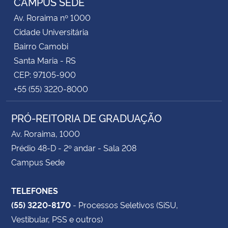
CAMPUS SEDE
– Participar da disciplina TRV002 – Tópicos
Av. Roraima nº 1000
Transversais na Formação Docente II e auxiliar o(a)
Cidade Universitária
docente responsável em tarefas didáticas e de
Bairro Camobi
planejamento, compatíveis com o seu grau de
Santa Maria - RS
conhecimento;
CEP: 97105-900
+55 (55) 3220-8000
– Prestar assistência aos(às) docentes quanto à
utilização de recursos didáticos do ambiente de
PRÓ-REITORIA DE GRADUAÇÃO
ensino-aprendizagem Moodle;
Av. Roraima, 1000
– Auxiliar o(a) docente na orientação de estudantes,
Prédio 48-D - 2º andar - Sala 208
visando à sua maior integração na disciplina;
Campus Sede
– Participar, quando convocado(a), de reuniões com
TELEFONES
a PROGRAD e com as Coordenações dos Cursos de
(55) 3220-8170
- Processos Seletivos (SiSU,
Licenciatura, para esclarecimentos e organização
Vestibular, PSS e outros)
do trabalho, e de seminários de capacitação e