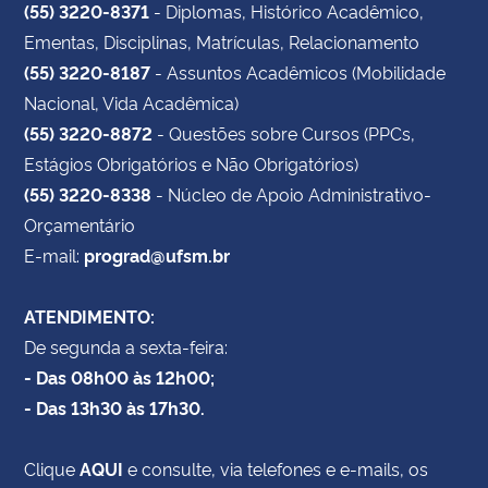
(55) 3220-8371
- Diplomas, Histórico Acadêmico,
aperfeiçoamento.
Ementas, Disciplinas, Matrículas, Relacionamento
(55) 3220-8187
- Assuntos Acadêmicos (Mobilidade
Nacional, Vida Acadêmica)
(55) 3220-8872
- Questões sobre Cursos (PPCs,
Estágios Obrigatórios e Não Obrigatórios)
(55) 3220-8338
- Núcleo de Apoio Administrativo-
Orçamentário
E-mail:
prograd@ufsm.br
ATENDIMENTO:
De segunda a sexta-feira:
- Das 08h00 às 12h00;
- Das 13h30 às 17h30.
Clique
AQUI
e consulte, via telefones e e-mails, os