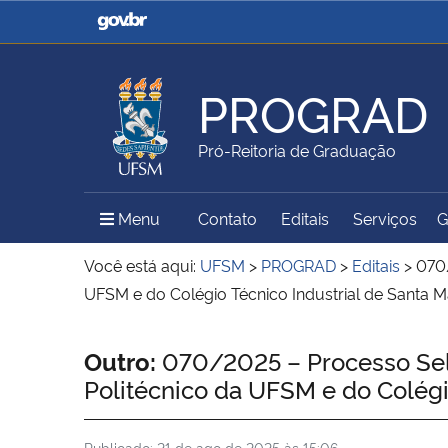
Casa Civil
Ministério da Justiça e
Segurança Pública
PROGRAD
Ministério da Agricultura,
Ministério da Educação
Pró-Reitoria de Graduação
Pecuária e Abastecimento
Menu Principal do Sítio
Menu
Contato
Editais
Serviços
G
Ministério do Meio Ambiente
Ministério do Turismo
Você está aqui:
UFSM
>
PROGRAD
>
Editais
>
070/
UFSM e do Colégio Técnico Industrial de Santa 
Secretaria de Governo
Gabinete de Segurança
Início do conteúdo
Outro:
070/2025 – Processo Sele
Institucional
Politécnico da UFSM e do Colégi
Publicado:
21 de ago de 2025 às 15:06