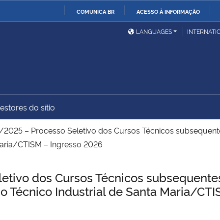
COMUNICA BR
ACESSO À INFORMAÇÃO
Ministério da Defesa
Ministério das Relações
Mini
IR
LANGUAGES
INTERNATI
Exteriores
PARA
O
Ministério da Cidadania
Ministério da Saúde
Mini
CONTEÚDO
estores do sítio
Ministério do
Controladoria-Geral da
Mini
Desenvolvimento Regional
União
Famí
2025 – Processo Seletivo dos Cursos Técnicos subsequente
Hum
Maria/CTISM – Ingresso 2026
Advocacia-Geral da União
Banco Central do Brasil
Plan
tivo dos Cursos Técnicos subsequentes
o Técnico Industrial de Santa Maria/CT