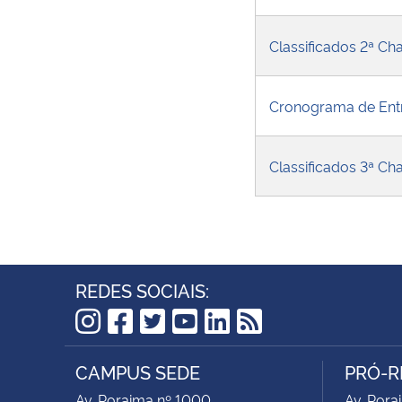
Classificados 2ª C
Cronograma de Entr
Classificados 3ª C
REDES SOCIAIS:
Instagram
Facebook
Twitter
YouTube
LinkedIn
RSS
CAMPUS SEDE
PRÓ-R
Av. Roraima nº 1000
Av. Rora