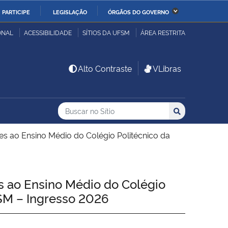
PARTICIPE
LEGISLAÇÃO
ÓRGÃOS DO GOVERNO
stério da Economia
Ministério da Infraestrutura
ONAL
ACESSIBILIDADE
SÍTIOS DA UFSM
ÁREA RESTRITA
stério de Minas e Energia
Ministério da Ciência,
Alto Contraste
VLibras
Tecnologia, Inovações e
Comunicações
Buscar no no Sítio
Busca
Busca:
Buscar
stério da Mulher, da
Secretaria-Geral
lia e dos Direitos
s ao Ensino Médio do Colégio Politécnico da
anos
alto
 ao Ensino Médio do Colégio
ISM – Ingresso 2026