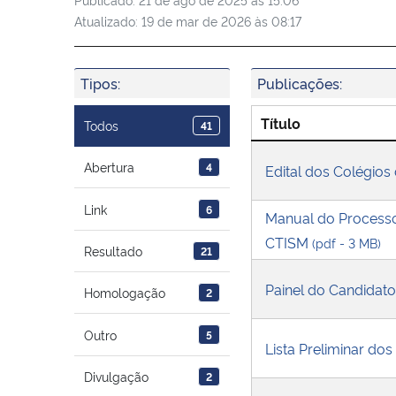
Atualizado:
19 de mar de 2026 às 08:17
Tipos:
Publicações:
Título
Todos
41
Abertura
4
Edital dos Colégi
Link
6
Manual do Processo
CTISM
(pdf - 3 MB)
Resultado
21
Painel do Candidato 
Homologação
2
Outro
5
Lista Preliminar do
Divulgação
2