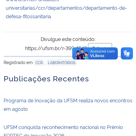
universitarias/ccr/departamentos/departamento-de-
defesa-fitossanitaria
Divulgue este conteúdo:
https://ufsm.br/r-399-1543
Copiar
para área de tran
Registrado em
,
CCR
LABORATÓRIOS
Publicações Recentes
Programa de Inovação da UFSM realiza novos encontros
em agosto
UFSM conquista reconhecimento nacional no Prêmio
FORTEC de Inovação 2026