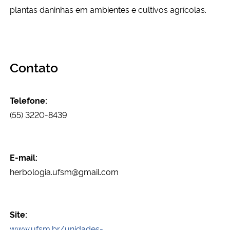
plantas daninhas em ambientes e cultivos agrícolas.
Secretaria-Geral
Secretaria de Governo
Contato
Gabinete de Segurança Institucional
Telefone:
Advocacia-Geral da União
(55) 3220-8439
Banco Central do Brasil
E-mail:
Planalto
herbologia.ufsm@gmail.com
Site:
www.ufsm.br/unidades-