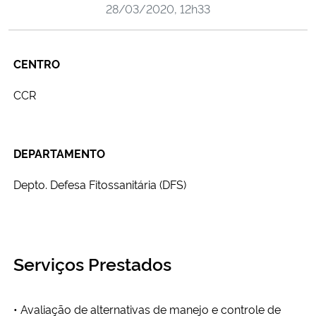
28/03/2020, 12h33
Ministério da Cidadania
Ministério da Saúde
CENTRO
Ministério de Minas e Energia
CCR
Ministério da Ciência, Tecnologia, Inovações e Comunicações
DEPARTAMENTO
Ministério do Meio Ambiente
Depto. Defesa Fitossanitária (DFS)
Ministério do Turismo
Ministério do Desenvolvimento Regional
Serviços Prestados
Controladoria-Geral da União
• Avaliação de alternativas de manejo e controle de
Ministério da Mulher, da Família e dos Direitos Humanos