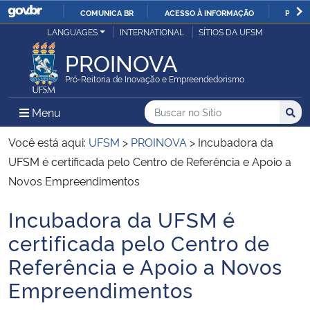
COMUNICA BR
ACESSO À INFORMAÇÃO
PARTI
Casa Civil
LANGUAGES
INTERNATIONAL
SÍTIOS DA UFSM
IR
PARA
PROINOVA
Ministério da Justiça e Segurança Pública
O
Pró-Reitoria de Inovação e Empreendedorismo
CONTEÚDO
Ministério da Defesa
Buscar no no Sítio
Busca
Busca:
Menu Principal do Sítio
Menu
Busc
Ministério das Relações Exteriores
Você está aqui:
UFSM
>
PROINOVA
>
Incubadora da
UFSM é certificada pelo Centro de Referência e Apoio a
Ministério da Economia
Novos Empreendimentos
Incubadora da UFSM é
Ministério da Infraestrutura
Início do conteúdo
certificada pelo Centro de
Ministério da Agricultura, Pecuária e Abastecimento
Referência e Apoio a Novos
Empreendimentos
Ministério da Educação