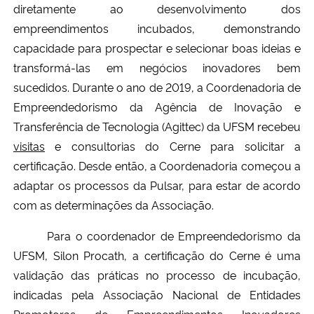
diretamente ao desenvolvimento dos
empreendimentos incubados, demonstrando
Secretaria-Geral
capacidade para prospectar e selecionar boas ideias e
transformá-las em negócios inovadores bem
Secretaria de Governo
sucedidos. Durante o ano de 2019,
a Coordenadoria de
Empreendedorismo da Agência de Inovação e
Gabinete de Segurança Institucional
Transferência de Tecnologia (Agittec) da UFSM
recebeu
Advocacia-Geral da União
visitas
e consultorias do Cerne para solicitar a
certificação. Desde então, a Coordenadoria começou a
Banco Central do Brasil
adaptar os processos da Pulsar, para estar de acordo
com as determinações da Associação.
Planalto
Para o coordenador de Empreendedorismo da
UFSM, Silon Procath, a certificação do Cerne é uma
validação das práticas no processo de incubação,
indicadas pela
Associação Nacional de Entidades
Promotoras de Empreendimentos Inovadores