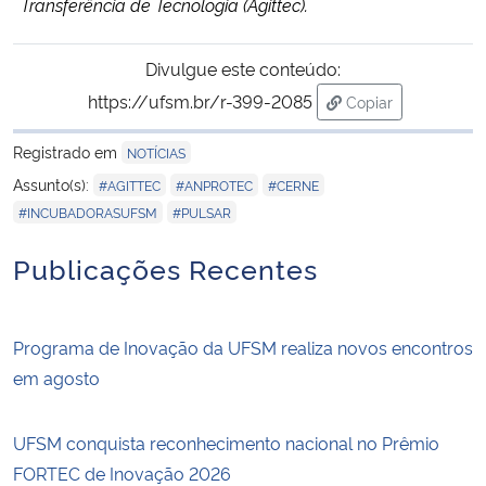
Transferência de Tecnologia (Agittec).
Divulgue este conteúdo:
https://ufsm.br/r-399-2085
Copiar
para área de tran
Registrado em
NOTÍCIAS
,
,
,
Assunto(s):
#AGITTEC
#ANPROTEC
#CERNE
,
#INCUBADORASUFSM
#PULSAR
Publicações Recentes
Programa de Inovação da UFSM realiza novos encontros
em agosto
UFSM conquista reconhecimento nacional no Prêmio
FORTEC de Inovação 2026