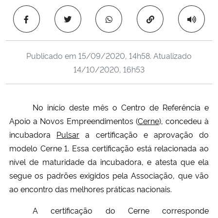
Ministério da Cidadania
Copiar para área 
Ministério da Saúde
Publicado em
15/09/2020, 14h58
. Atualizado
Ministério de Minas e Energia
14/10/2020, 16h53
Ministério da Ciência, Tecnologia, Inovações e Comunicações
No início deste mês o Centro de Referência e
Ministério do Meio Ambiente
Apoio a Novos Empreendimentos (
Cerne
), concedeu à
incubadora
Pulsar
a certificação e aprovação do
Ministério do Turismo
modelo Cerne 1. Essa certificação está relacionada ao
nível de maturidade da incubadora, e atesta que
ela
Ministério do Desenvolvimento Regional
segue os padrões exigidos pela Associação, que vão
ao encontro das melhores práticas nacionais.
Controladoria-Geral da União
A certificação do Cerne corresponde
Ministério da Mulher, da Família e dos Direitos Humanos