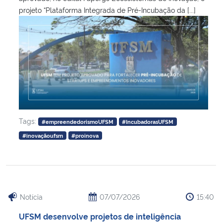
projeto “Plataforma Integrada de Pré-Incubação da [...]
Tags:
#empreendedorismoUFSM
#IncubadorasUFSM
#inovaçãoufsm
#proinova
Notícia
07/07/2026
15:40
UFSM desenvolve projetos de inteligência