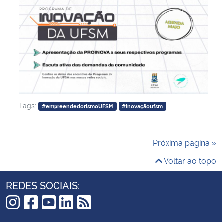
Tags:
#empreendedorismoUFSM
#inovaçãoufsm
Próxima página »
Voltar ao topo
REDES SOCIAIS:
Instagram
Facebook
YouTube
LinkedIn
RSS