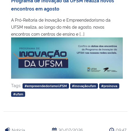
Programa de Inovação da UFSM realiza novos
Ministério da Cidadania
encontros em agosto
A Pró-Reitoria de Inovação e Empreendedorismo da
Ministério da Saúde
UFSM realiza, ao longo do mês de agosto, novos
encontros com centros de ensino e [...]
Ministério de Minas e Energia
Ministério da Ciência, Tecnologia, Inovações e Comunicações
Ministério do Meio Ambiente
Ministério do Turismo
Tags:
#empreendedorismoUFSM
#inovaçãoufsm
#proinova
#ufsm
Ministério do Desenvolvimento Regional
Controladoria-Geral da União
Ministério da Mulher, da Família e dos Direitos Humanos
Notícia
30/07/2026
09:47