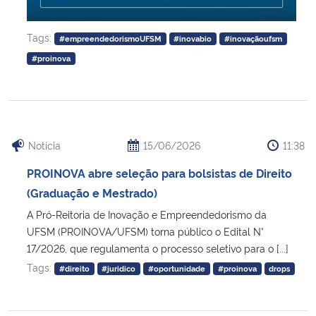
Tags:
#empreendedorismoUFSM
#inovabio
#inovaçãoufsm
#proinova
Notícia
15/06/2026
11:38
PROINOVA abre seleção para bolsistas de Direito
(Graduação e Mestrado)
A Pró-Reitoria de Inovação e Empreendedorismo da
UFSM (PROINOVA/UFSM) torna público o Edital N°
17/2026, que regulamenta o processo seletivo para o [...]
Tags:
#direito
#juridico
#oportunidade
#proinova
drops