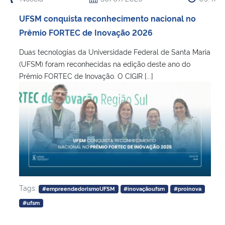
UFSM conquista reconhecimento nacional no
Secretaria-Geral
Prêmio FORTEC de Inovação 2026
Secretaria de Governo
Duas tecnologias da Universidade Federal de Santa Maria
(UFSM) foram reconhecidas na edição deste ano do
Prêmio FORTEC de Inovação. O CIGIR [...]
Gabinete de Segurança Institucional
Advocacia-Geral da União
Banco Central do Brasil
Planalto
Tags:
#empreendedorismoUFSM
#inovaçãoufsm
#proinova
#ufsm