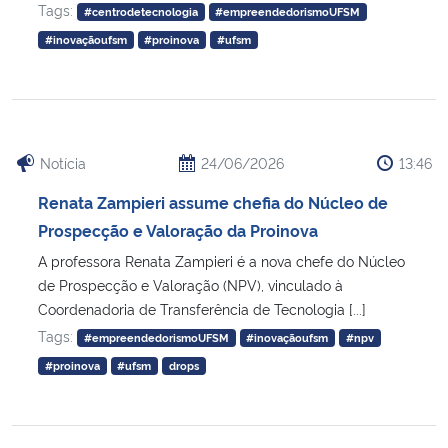
Tags:
#centrodetecnologia
#empreendedorismoUFSM
#inovaçãoufsm
#proinova
#ufsm
Notícia
24/06/2026
13:46
Renata Zampieri assume chefia do Núcleo de
Prospecção e Valoração da Proinova
A professora Renata Zampieri é a nova chefe do Núcleo
de Prospecção e Valoração (NPV), vinculado à
Coordenadoria de Transferência de Tecnologia [...]
Tags:
#empreendedorismoUFSM
#inovaçãoufsm
#npv
#proinova
#ufsm
drops