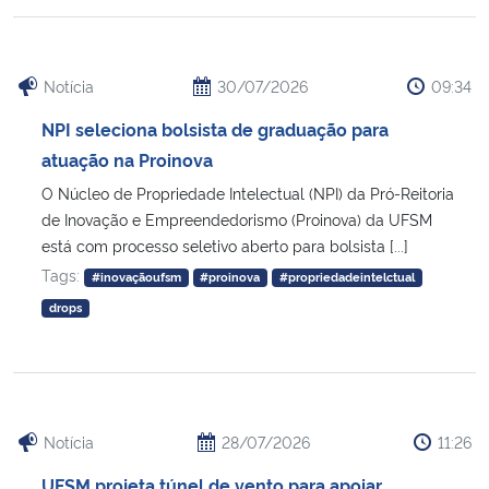
Notícia
30/07/2026
09:34
NPI seleciona bolsista de graduação para
atuação na Proinova
O Núcleo de Propriedade Intelectual (NPI) da Pró-Reitoria
de Inovação e Empreendedorismo (Proinova) da UFSM
está com processo seletivo aberto para bolsista [...]
Tags:
#inovaçãoufsm
#proinova
#propriedadeintelctual
drops
Notícia
28/07/2026
11:26
UFSM projeta túnel de vento para apoiar