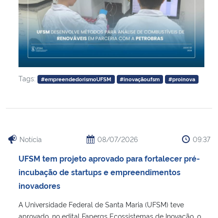
Tags:
#empreendedorismoUFSM
#inovaçãoufsm
#proinova
Notícia
08/07/2026
09:37
UFSM tem projeto aprovado para fortalecer pré-
incubação de startups e empreendimentos
inovadores
A Universidade Federal de Santa Maria (UFSM) teve
aprovado, no edital Fapergs Ecossistemas de Inovação, o