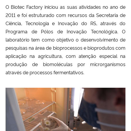
O Biotec Factory iniciou as suas atividades no ano de
Secretaria-Geral
2011 e foi estruturado com recursos da Secretaria de
Ciência, Tecnologia e Inovação do RS, através do
Secretaria de Governo
Programa de Pólos de Inovação Tecnológica. O
laboratório tem como objetivo o desenvolvimento de
Gabinete de Segurança Institucional
pesquisas na área de bioprocessos e bioprodutos com
aplicação na agricultura, com atenção especial na
Advocacia-Geral da União
produção de biomoléculas por microrganismos
através de processos fermentativos.
Banco Central do Brasil
Planalto