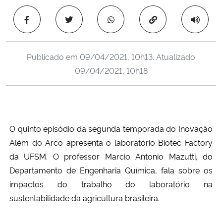
Ministério da Cidadania
Copiar para área 
Ministério da Saúde
Publicado em
09/04/2021, 10h13
. Atualizado
Ministério de Minas e Energia
09/04/2021, 10h18
Ministério da Ciência, Tecnologia, Inovações e Comunicações
Ministério do Meio Ambiente
O quinto episódio da segunda temporada do Inovação
Ministério do Turismo
Além do Arco apresenta o laboratório Biotec Factory
da UFSM. O professor Marcio Antonio Mazutti, do
Ministério do Desenvolvimento Regional
Departamento de Engenharia Química, fala sobre os
impactos do trabalho do laboratório na
Controladoria-Geral da União
sustentabilidade da agricultura brasileira.
Ministério da Mulher, da Família e dos Direitos Humanos