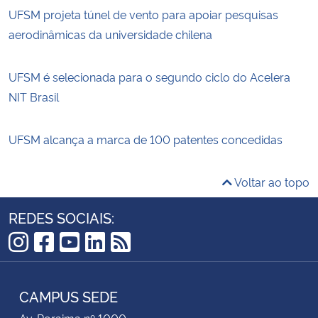
UFSM projeta túnel de vento para apoiar pesquisas
aerodinâmicas da universidade chilena
UFSM é selecionada para o segundo ciclo do Acelera
NIT Brasil
UFSM alcança a marca de 100 patentes concedidas
Voltar ao topo
REDES SOCIAIS:
Instagram
Facebook
YouTube
LinkedIn
RSS
CAMPUS SEDE