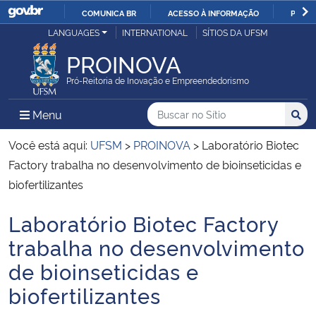
COMUNICA BR
ACESSO À INFORMAÇÃO
PARTI
Casa Civil
LANGUAGES
INTERNATIONAL
SÍTIOS DA UFSM
IR
PARA
PROINOVA
Ministério da Justiça e Segurança Pública
O
Pró-Reitoria de Inovação e Empreendedorismo
CONTEÚDO
Ministério da Defesa
Buscar no no Sítio
Busca
Busca:
Menu Principal do Sítio
Menu
Busc
Ministério das Relações Exteriores
Você está aqui:
UFSM
>
PROINOVA
>
Laboratório Biotec
Factory trabalha no desenvolvimento de bioinseticidas e
Ministério da Economia
biofertilizantes
Laboratório Biotec Factory
Ministério da Infraestrutura
Início do conteúdo
trabalha no desenvolvimento
Ministério da Agricultura, Pecuária e Abastecimento
de bioinseticidas e
biofertilizantes
Ministério da Educação