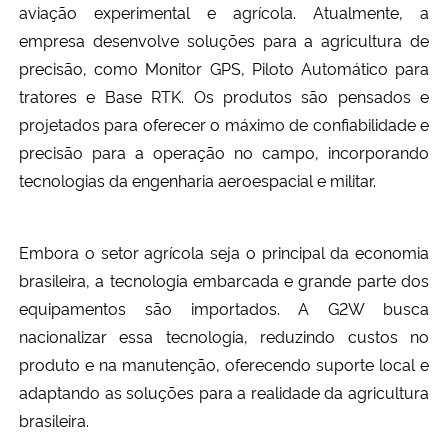
aviação experimental e agrícola. Atualmente, a
empresa desenvolve soluções para a agricultura de
Secretaria-Geral
precisão, como Monitor GPS, Piloto Automático para
tratores e Base RTK. Os produtos são pensados e
Secretaria de Governo
projetados para oferecer o máximo de confiabilidade e
precisão para a operação no campo, incorporando
Gabinete de Segurança Institucional
tecnologias da engenharia aeroespacial e militar.
Advocacia-Geral da União
Embora o setor agrícola seja o principal da economia
Banco Central do Brasil
brasileira, a tecnologia embarcada e grande parte dos
equipamentos são importados. A G2W busca
Planalto
nacionalizar essa tecnologia, reduzindo custos no
produto e na manutenção, oferecendo suporte local e
adaptando as soluções para a realidade da agricultura
brasileira.