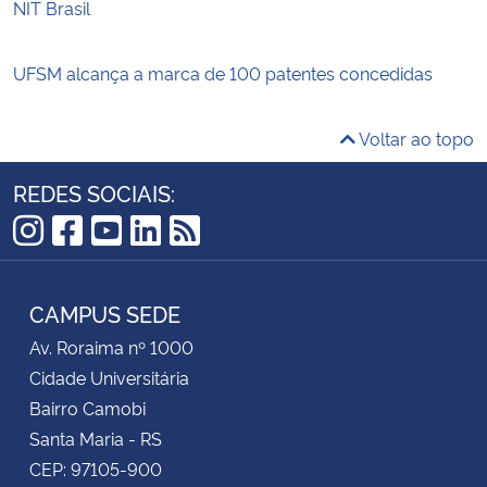
NIT Brasil
UFSM alcança a marca de 100 patentes concedidas
Voltar ao topo
REDES SOCIAIS:
Instagram
Facebook
YouTube
LinkedIn
RSS
CAMPUS SEDE
Av. Roraima nº 1000
Cidade Universitária
Bairro Camobi
Santa Maria - RS
CEP: 97105-900