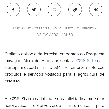
Ministério da Cidadania
Copiar para área 
Ministério da Saúde
Publicado em
03/09/2021, 10h51
. Atualizado
Ministério de Minas e Energia
03/09/2021, 10h53
Ministério da Ciência, Tecnologia, Inovações e Comunicações
O oitavo episódio da terceira temporada do Programa
Ministério do Meio Ambiente
Inovação Além do Arco apresenta a
G2W Sistemas
,
startup incubada na UFSM. A empresa oferece
Ministério do Turismo
produtos e serviços voltados para a agricultura de
precisão.
Ministério do Desenvolvimento Regional
Controladoria-Geral da União
A G2W Sistemas iniciou suas atividades no setor
aeronáutico, desenvolvendo instrumentos para
Ministério da Mulher, da Família e dos Direitos Humanos