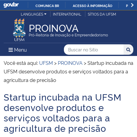
COMUNICA BR
ACESSO À INFORMAÇÃO
PARTI
Casa Civil
LANGUAGES
INTERNATIONAL
SÍTIOS DA UFSM
IR
PARA
PROINOVA
Ministério da Justiça e Segurança Pública
O
Pró-Reitoria de Inovação e Empreendedorismo
CONTEÚDO
Ministério da Defesa
Buscar no no Sítio
Busca
Busca:
Menu Principal do Sítio
Menu
Busc
Ministério das Relações Exteriores
Você está aqui:
UFSM
>
PROINOVA
>
Startup incubada na
UFSM desenvolve produtos e serviços voltados para a
Ministério da Economia
agricultura de precisão
Startup incubada na UFSM
Ministério da Infraestrutura
Início do conteúdo
desenvolve produtos e
Ministério da Agricultura, Pecuária e Abastecimento
serviços voltados para a
agricultura de precisão
Ministério da Educação