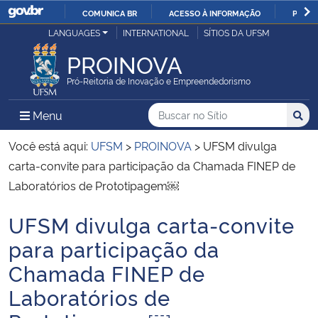
COMUNICA BR
ACESSO À INFORMAÇÃO
PARTI
Casa Civil
LANGUAGES
INTERNATIONAL
SÍTIOS DA UFSM
IR
PARA
PROINOVA
Ministério da Justiça e Segurança Pública
O
Pró-Reitoria de Inovação e Empreendedorismo
CONTEÚDO
Ministério da Defesa
Buscar no no Sítio
Busca
Busca:
Menu Principal do Sítio
Menu
Busc
Ministério das Relações Exteriores
Você está aqui:
UFSM
>
PROINOVA
>
UFSM divulga
carta-convite para participação da Chamada FINEP de
Ministério da Economia
Laboratórios de Prototipagem￼
UFSM divulga carta-convite
Ministério da Infraestrutura
Início do conteúdo
para participação da
Ministério da Agricultura, Pecuária e Abastecimento
Chamada FINEP de
Laboratórios de
Ministério da Educação