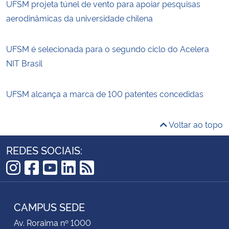
UFSM projeta túnel de vento para apoiar pesquisas
aerodinâmicas da universidade chilena
UFSM é selecionada para o segundo ciclo do Acelera
NIT Brasil
UFSM alcança a marca de 100 patentes concedidas
Voltar ao topo
REDES SOCIAIS:
Instagram
Facebook
YouTube
LinkedIn
RSS
CAMPUS SEDE
Av. Roraima nº 1000