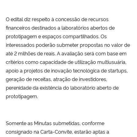
Secretaria-Geral
O edital diz respeito à concessão de recursos
financeiros destinados a laboratórios abertos de
Secretaria de Governo
prototipagem e espaços compartilhados. Os
interessados poderão submeter propostas no valor de
Gabinete de Segurança Institucional
até 2 milhões de reais. A avaliação será com base em
critérios como capacidade de utilização multiusuária,
Advocacia-Geral da União
apoio a projetos de inovação tecnológica de startups,
geração de receitas, atração de investidores,
Banco Central do Brasil
perenidade da existência do laboratório aberto de
Planalto
prototipagem.
Somente as Minutas submetidas, conforme
consignado na Carta-Convite, estarão aptas a