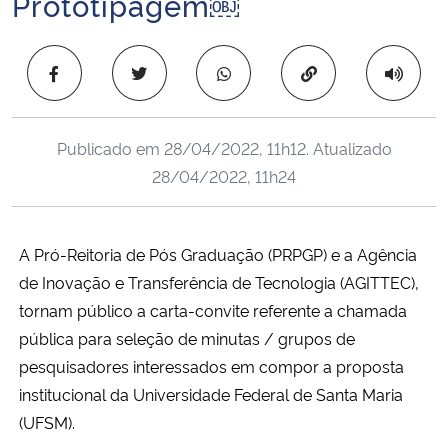
Prototipagem￼
Ministério da Cidadania
Copiar para área 
Ministério da Saúde
Ministério de Minas e Energia
Publicado em
28/04/2022, 11h12
. Atualizado
28/04/2022, 11h24
Ministério da Ciência, Tecnologia, Inovações e Comunicações
Ministério do Meio Ambiente
A Pró-Reitoria de Pós Graduação (PRPGP) e a Agência
de Inovação e Transferência de Tecnologia (AGITTEC),
Ministério do Turismo
tornam público a carta-convite referente a chamada
Ministério do Desenvolvimento Regional
pública para seleção de minutas / grupos de
pesquisadores interessados em compor a proposta
Controladoria-Geral da União
institucional da Universidade Federal de Santa Maria
(UFSM).
Ministério da Mulher, da Família e dos Direitos Humanos