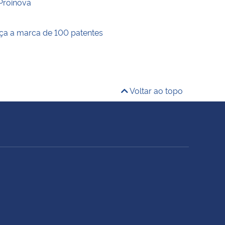
Proinova
a a marca de 100 patentes
Voltar ao topo