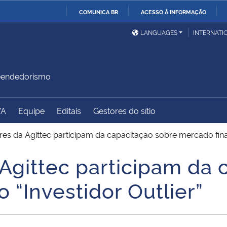
COMUNICA BR
ACESSO À INFORMAÇÃO
Ministério da Defesa
Ministério das Relações
Mini
IR
LANGUAGES
INTERNATI
Exteriores
PARA
O
Ministério da Cidadania
Ministério da Saúde
Mini
CONTEÚDO
reendedorismo
VA
Equipe
Editais
Gestores do sítio
Ministério do
Controladoria-Geral da
Mini
Desenvolvimento Regional
União
Famí
es da Agittec participam da capacitação sobre mercado financ
Hum
Agittec participam da 
Advocacia-Geral da União
Banco Central do Brasil
Plan
 “Investidor Outlier”