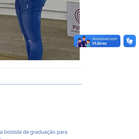
e transferência
na bolsista de graduação para