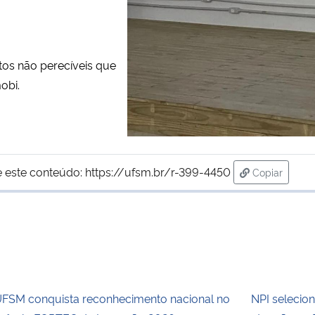
tos não perecíveis que
obi.
 este conteúdo:
https://ufsm.br/r-399-4450
Copiar
para área d
FSM conquista reconhecimento nacional no
NPI selecio