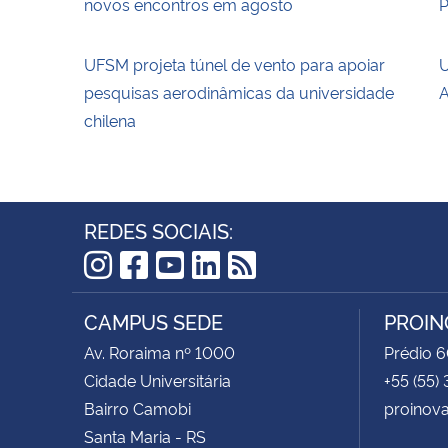
novos encontros em agosto
P
UFSM projeta túnel de vento para apoiar
U
pesquisas aerodinâmicas da universidade
A
chilena
REDES SOCIAIS:
Instagram
Facebook
YouTube
LinkedIn
RSS
CAMPUS SEDE
PROIN
Av. Roraima nº 1000
Prédio 6
Cidade Universitária
+55 (55)
Bairro Camobi
proinov
Santa Maria - RS