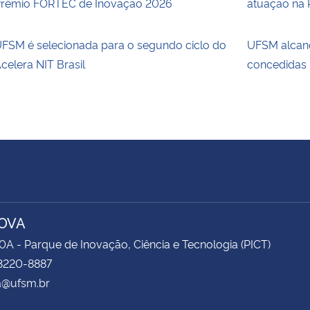
rêmio FORTEC de Inovação 2026
atuação na 
FSM é selecionada para o segundo ciclo do
UFSM alcanç
celera NIT Brasil
concedidas
OVA
0A - Parque de Inovação, Ciência e Tecnologia (PICT)
 3220-8887
a@ufsm.br