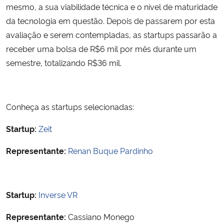
mesmo, a sua viabilidade técnica e o nível de maturidade
da tecnologia em questão. Depois de passarem por esta
Secretaria-Geral
avaliação e serem contempladas, as startups passarão a
receber uma bolsa de R$6 mil por mês durante um
Secretaria de Governo
semestre, totalizando R$36 mil.
Gabinete de Segurança Institucional
Advocacia-Geral da União
Conheça as startups selecionadas:
Startup:
Zeit
Banco Central do Brasil
Representante:
Renan Buque Pardinho
Planalto
Startup:
Inverse VR
Representante:
Cassiano Monego