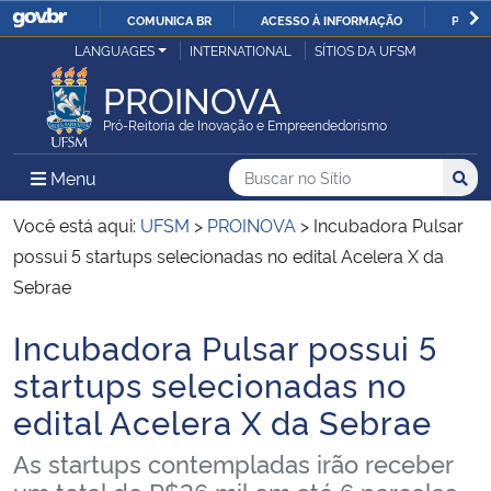
COMUNICA BR
ACESSO À INFORMAÇÃO
PARTI
Casa Civil
LANGUAGES
INTERNATIONAL
SÍTIOS DA UFSM
IR
PARA
PROINOVA
Ministério da Justiça e Segurança Pública
O
Pró-Reitoria de Inovação e Empreendedorismo
CONTEÚDO
Ministério da Defesa
Buscar no no Sítio
Busca
Busca:
Menu Principal do Sítio
Menu
Busc
Ministério das Relações Exteriores
Você está aqui:
UFSM
>
PROINOVA
>
Incubadora Pulsar
possui 5 startups selecionadas no edital Acelera X da
Ministério da Economia
Sebrae
Incubadora Pulsar possui 5
Ministério da Infraestrutura
Início do conteúdo
startups selecionadas no
Ministério da Agricultura, Pecuária e Abastecimento
edital Acelera X da Sebrae
Ministério da Educação
As startups contempladas irão receber
um total de R$36 mil em até 6 parcelas