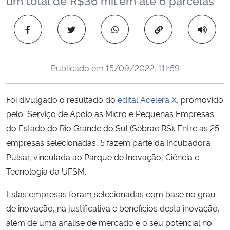
Ministério da Cidadania
Copiar para área 
Ministério da Saúde
Ministério de Minas e Energia
Publicado em
15/09/2022, 11h59
Ministério da Ciência, Tecnologia, Inovações e Comunicações
Foi divulgado o resultado do
edital Acelera X,
promovido
pelo Serviço de Apoio às Micro e Pequenas Empresas
Ministério do Meio Ambiente
do Estado do Rio Grande do Sul (Sebrae RS). Entre as 25
empresas selecionadas, 5 fazem parte da Incubadora
Ministério do Turismo
Pulsar, vinculada ao Parque de Inovação, Ciência e
Tecnologia da UFSM.
Ministério do Desenvolvimento Regional
Estas empresas foram selecionadas com base no grau
Controladoria-Geral da União
de inovação, na justificativa e benefícios desta inovação,
além de uma análise de mercado e o seu potencial no
Ministério da Mulher, da Família e dos Direitos Humanos