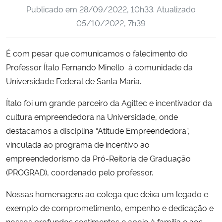
Publicado em
28/09/2022, 10h33
. Atualizado
Ministério da Cidadania
05/10/2022, 7h39
Ministério da Saúde
É com pesar que comunicamos o falecimento do
Ministério de Minas e Energia
Professor Ítalo Fernando Minello à comunidade da
Universidade Federal de Santa Maria.
Ministério da Ciência, Tecnologia, Inovações e Comunicações
Ítalo foi um grande parceiro da Agittec e incentivador da
Ministério do Meio Ambiente
cultura empreendedora na Universidade, onde
destacamos a disciplina “Atitude Empreendedora”,
Ministério do Turismo
vinculada ao programa de incentivo ao
empreendedorismo da Pró-Reitoria de Graduação
Ministério do Desenvolvimento Regional
(PROGRAD), coordenado pelo professor.
Controladoria-Geral da União
Nossas homenagens ao colega que deixa um legado e
exemplo de comprometimento, empenho e dedicação e
Ministério da Mulher, da Família e dos Direitos Humanos
nossos profundos sentimentos e apoio à família e aos