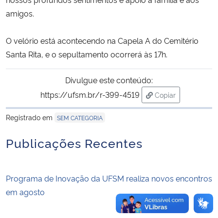
amigos.
Secretaria-Geral
O velório está acontecendo na Capela A do Cemitério
Secretaria de Governo
Santa Rita, e o sepultamento ocorrerá às 17h.
Gabinete de Segurança Institucional
Divulgue este conteúdo:
https://ufsm.br/r-399-4519
Copiar
Advocacia-Geral da União
para área de tran
Registrado em
SEM CATEGORIA
Banco Central do Brasil
Publicações Recentes
Planalto
Programa de Inovação da UFSM realiza novos encontros
em agosto