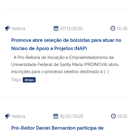
Secretaria-Geral
Notícia
27/11/2025
10:26
Secretaria de Governo
Proinova abre seleção de bolsistas para atuar no
Gabinete de Segurança Institucional
Núcleo de Apoio a Projetos (NAP)
A Pró-Reitoria de Inovação e Empreendedorismo da
Advocacia-Geral da União
Universidade Federal de Santa Maria (PROINOVA) abriu
inscrições para o processo seletivo destinado à [...]
Banco Central do Brasil
Tags:
drops
Planalto
Notícia
31/10/2025
16:25
Pró-Reitor Daniel Bernardon participa de