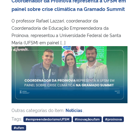
Coordenador da Proinova representa a UFSM em
Ministério da Cidadania
painel sobre crise climática na Gramado Summit
O professor Rafael Lazzari, coordenador da
Ministério da Saúde
Coordenadoria de Educação Empreendedora da
Proinova, representou a Universidade Federal de Santa
Ministério de Minas e Energia
Maria (UFSM) em painel [...]
Ministério da Ciência, Tecnologia, Inovações e Comunicações
Ministério do Meio Ambiente
Ministério do Turismo
Ministério do Desenvolvimento Regional
Outras categorias do item:
Notícias
,
Controladoria-Geral da União
Tags:
#empreendedorismoUFSM
#inovaçãoufsm
#proinova
#ufsm
Ministério da Mulher, da Família e dos Direitos Humanos